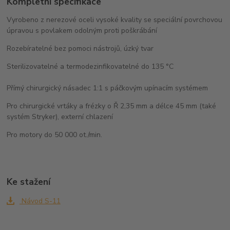
Kompletní specifikace
Vyrobeno z nerezové oceli vysoké kvality se speciální povrchovou
úpravou s povlakem odolným proti poškrábání
Rozebíratelné bez pomoci nástrojů, úzký tvar
Sterilizovatelné a termodezinfikovatelné do 135 °C
Přímý chirurgický násadec 1:1 s páčkovým upínacím systémem
Pro chirurgické vrtáky a frézky o Ř 2,35 mm a délce 45 mm (také
systém Stryker), externí chlazení
Pro motory do 50 000 ot./min.
Ke stažení
Návod S-11