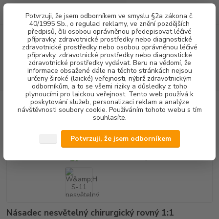
0
ks
+420 602 292 236
CZK
Potvrzuji, že jsem odborníkem ve smyslu §2a zákona č.
za
0,00 Kč
(Po-Pá, 8-16 hod.)
40/1995 Sb., o regulaci reklamy, ve znění pozdějších
předpisů, čili osobou oprávněnou předepisovat léčivé
přípravky, zdravotnické prostředky nebo diagnostické
Menu
zdravotnické prostředky nebo osobou oprávněnou léčivé
přípravky, zdravotnické prostředky nebo diagnostické
zdravotnické prostředky vydávat. Beru na vědomí, že
informace obsažené dále na těchto stránkách nejsou
Hledat
určeny široké (laické) veřejnosti, nýbrž zdravotnickým
odborníkům, a to se všemi riziky a důsledky z toho
plynoucími pro laickou veřejnost. Tento web používá k
poskytování služeb, personalizaci reklam a analýze
Úvod
CHIRURGIE IMPLANTOLOGIE
CHIRURGICKÉ NÁSADCE - ROVNÉ
návštěvnosti soubory cookie. Používáním tohoto webu s tím
W&H S-11 nesvětelný
souhlasíte.
W&H S-11 nesvětelný
Potvrzuji, že jsem odborníkem
Násadec nesvětelný chirurgický rovný 1:1