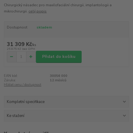
Chirurgický násadec pro maxilofaciální chirurgii, implantologii a
mikrochirurgii.
celý popis
Dostupnost
skladem
31 309 Kč
/
ks
25 875 Kč
bez DPH
Přidat do košíku
EAN kód:
30056 000
Záruka:
12 měsíců
Hlídat cenu / dostupnost
Kompletní specifikace
Ke stažení