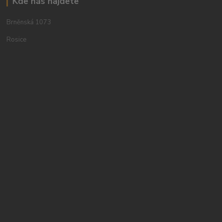
Kde nás najdete
Brněnská 1073
Rosice