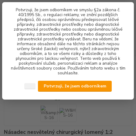
0
ks
+420 602 292 236
CZK
Potvrzuji, že jsem odborníkem ve smyslu §2a zákona č.
za
0,00 Kč
(Po-Pá, 8-16 hod.)
40/1995 Sb., o regulaci reklamy, ve znění pozdějších
předpisů, čili osobou oprávněnou předepisovat léčivé
přípravky, zdravotnické prostředky nebo diagnostické
Menu
zdravotnické prostředky nebo osobou oprávněnou léčivé
přípravky, zdravotnické prostředky nebo diagnostické
zdravotnické prostředky vydávat. Beru na vědomí, že
informace obsažené dále na těchto stránkách nejsou
Hledat
určeny široké (laické) veřejnosti, nýbrž zdravotnickým
odborníkům, a to se všemi riziky a důsledky z toho
plynoucími pro laickou veřejnost. Tento web používá k
poskytování služeb, personalizaci reklam a analýze
Úvod
CHIRURGIE IMPLANTOLOGIE
CHIRURGICKÉ NÁSADCE -
návštěvnosti soubory cookie. Používáním tohoto webu s tím
LOMENÉ
NESVĚTELNÉ
W&H S-16
souhlasíte.
W&H S-16
Potvrzuji, že jsem odborníkem
Násadec nesvětelný chirurgický lomený 1:2