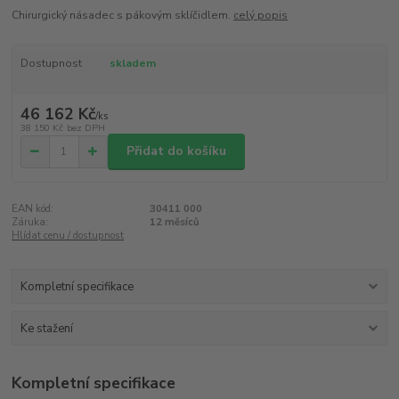
Chirurgický násadec s pákovým sklíčidlem.
celý popis
Dostupnost
skladem
46 162 Kč
/
ks
38 150 Kč
bez DPH
Přidat do košíku
EAN kód:
30411 000
Záruka:
12 měsíců
Hlídat cenu / dostupnost
Kompletní specifikace
Ke stažení
Kompletní specifikace