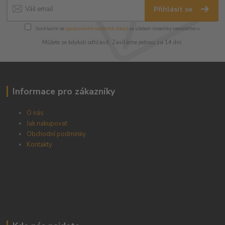
Přihlásit se
Souhlasím se
zpracováním osobních údajů
za účelem rozesílky newsletteru.
Můžete se kdykoli odhlásit. Zasíláme jednou za 14 dní.
Informace pro zákazníky
O nás
Jak nakupovat
Obchodní podmínky
Kontakty