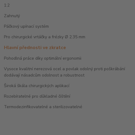
1:2
Zahnutý
Páčkový upínací systém
Pro chirurgické vrtáčky a frézky Ø 2.35 mm
Hlavní přednosti ve zkratce
Pohodlná práce díky optimální ergonomii
Vysoce kvalitní nerezová ocel a povlak odolný proti poškrábání
dodávají násadcům odolnost a robustnost
Široká škála chirurgických aplikací
Rozebíratelné pro důkladné čištění
Termodezinfikovatelné a sterilizovatelné