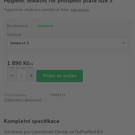
Hygienic Sheaths for phosphor plate size 3
Hygienické obaly pro paměťové fólie.
celý popis
Dostupnost
Skladem
Velikost
1 890 Kč
/
ks
1 562 Kč
bez DPH
Přidat do košíku
Číslo produktu:
P000177
Hlídat cenu / dostupnost
Kompletní specifikace
Vyrobeno pro Carestream Dental od DuPhaMed B.V