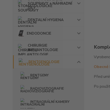
SOUPRAVY + NÁHRADNÍ
DÍLY
DENTALNÍ HYGIENA
ENDODONCIE
CHIRURGIE
Komple
IMPLANTOLOGIE
Vyrobeno
RENTGENOLOGIE
Obecné 
RENTGENY
Před umís
Po použit
RADIOVIZIOGRAFIE
INTRAORÁLNÍ KAMERY