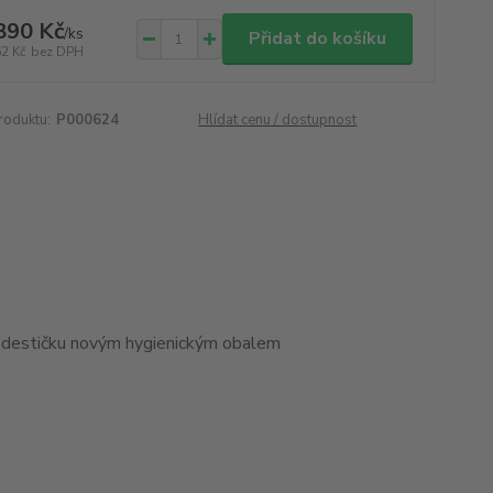
890 Kč
/
ks
Přidat do košíku
62 Kč
bez DPH
roduktu:
P000624
Hlídat cenu / dostupnost
u destičku novým hygienickým obalem