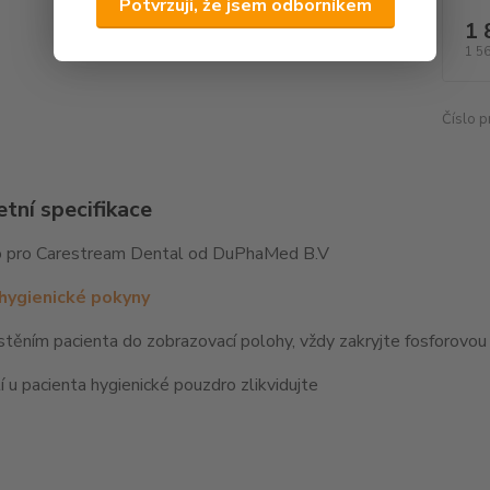
Potvrzuji, že jsem odborníkem
1 
1 5
Číslo p
tní specifikace
 pro Carestream Dental od DuPhaMed B.V
hygienické pokyny
těním pacienta do zobrazovací polohy, vždy zakryjte fosforovo
í u pacienta hygienické pouzdro zlikvidujte