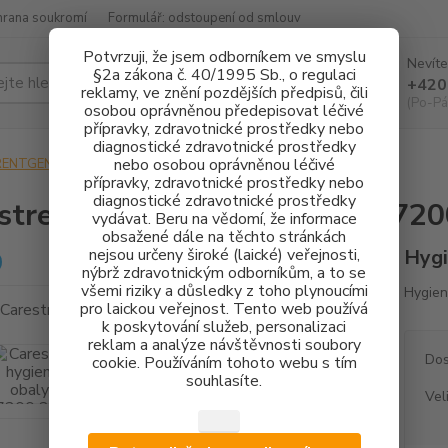
hrana soukromí
Formulář: odstoupení od smlouv
Potvrzuji, že jsem odborníkem ve smyslu
Nevíte
§2a zákona č. 40/1995 Sb., o regulaci
Hledat
+420
reklamy, ve znění pozdějších předpisů, čili
(Po-Pá
osobou oprávněnou předepisovat léčivé
přípravky, zdravotnické prostředky nebo
diagnostické zdravotnické prostředky
nebo osobou oprávněnou léčivé
RENTGENOLOGIE
Carestream hygienické obaly CS 7200 200 ks
přípravky, zdravotnické prostředky nebo
diagnostické zdravotnické prostředky
stream hygienické obaly CS 720
vydávat. Beru na vědomí, že informace
obsažené dále na těchto stránkách
nejsou určeny široké (laické) veřejnosti,
Hygi
nýbrž zdravotnickým odborníkům, a to se
všemi riziky a důsledky z toho plynoucími
Hygien
pro laickou veřejnost. Tento web používá
k poskytování služeb, personalizaci
reklam a analýze návštěvnosti soubory
Dos
cookie. Používáním tohoto webu s tím
souhlasíte.
Vel