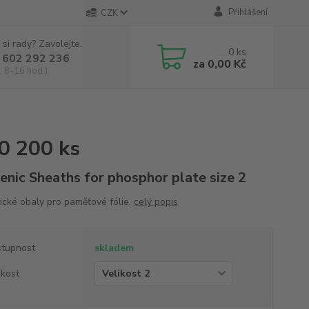
Přihlášení
CZK
 si rady? Zavolejte.
0
ks
 602 292 236
za
0,00 Kč
, 8-16 hod.)
0 200 ks
enic Sheaths for phosphor plate size 2
ické obaly pro paměťové fólie.
celý popis
tupnost
skladem
ikost