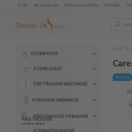
O nás
Jak nakupovat
Obchodní podmínky
Kontakty
Oc
Úvod
DEZINFEKCE
Care
STERILIZACE
Novinka
OŠETŘOVÁNÍ NÁSTROJŮ
VYBAVENÍ ORDINACE
PŘÍSTROJOVÉ VYBAVENÍ
STOMATOLOGICKÉ