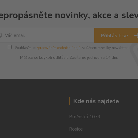
epropásněte novinky, akce a slev
Přihlásit se
Souhlasím se
zpracováním osobních údajů
za účelem rozesílky newsletteru.
Můžete se kdykoli odhlásit. Zasíláme jednou za 14 dní.
Kde nás najdete
Brněnská 1073
Rosice