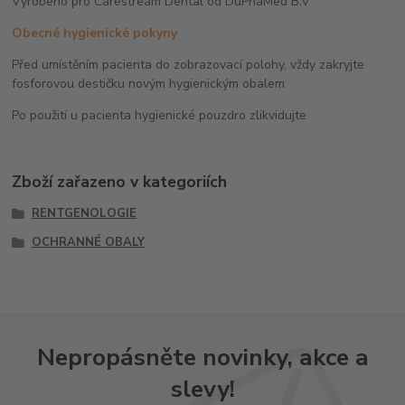
Vyrobeno pro Carestream Dental od DuPhaMed B.V
Obecné hygienické pokyny
Před umístěním pacienta do zobrazovací polohy, vždy zakryjte
fosforovou destičku novým hygienickým obalem
Po použití u pacienta hygienické pouzdro zlikvidujte
Zboží zařazeno v kategoriích
RENTGENOLOGIE
OCHRANNÉ OBALY
Nepropásněte novinky, akce a
slevy!