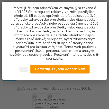
0
ks
+420 602 292 236
CZK
Potvrzuji, že jsem odborníkem ve smyslu §2a zákona č.
za
0,00 Kč
(Po-Pá, 8-16 hod.)
40/1995 Sb., o regulaci reklamy, ve znění pozdějších
předpisů, čili osobou oprávněnou předepisovat léčivé
přípravky, zdravotnické prostředky nebo diagnostické
Menu
zdravotnické prostředky nebo osobou oprávněnou léčivé
přípravky, zdravotnické prostředky nebo diagnostické
zdravotnické prostředky vydávat. Beru na vědomí, že
informace obsažené dále na těchto stránkách nejsou
Hledat
určeny široké (laické) veřejnosti, nýbrž zdravotnickým
odborníkům, a to se všemi riziky a důsledky z toho
plynoucími pro laickou veřejnost. Tento web používá k
poskytování služeb, personalizaci reklam a analýze
Úvod
RENTGENOLOGIE
Carestream hygienické obaly CS 7200 200 ks
návštěvnosti soubory cookie. Používáním tohoto webu s tím
souhlasíte.
Carestream hygienické obaly CS
7200 200 ks
Potvrzuji, že jsem odborníkem
Novinka