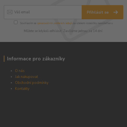
Přihlásit se
Souhlasím se
zpracováním osobních údajů
za účelem rozesílky newsletteru.
Můžete se kdykoli odhlásit. Zasíláme jednou za 14 dní.
Informace pro zákazníky
O nás
Jak nakupovat
Obchodní podmínky
Kontakty