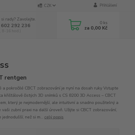
Přihlášení
CZK
 si rady? Zavolejte.
0
ks
 602 292 236
za
0,00 Kč
, 8-16 hod.)
ss
 rentgen
 a pokročilé CBCT zobrazování je nyní na dosah ruky Vstupte
ta křišťálově čistých 3D snímků s CS 8200 3D Access – CBCT
m, který je nejmodernější, ale intuitivní a snadno použitelný a
 vaši zubní praxi na další úroveň. Užijte si CBCT zobrazování,
e jednodušší, než si m...
celý popis