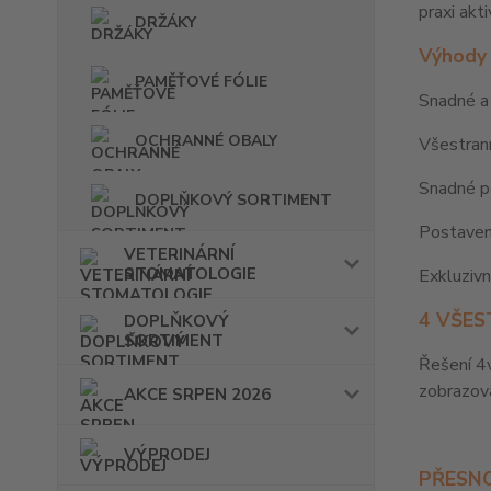
praxi akt
DRŽÁKY
Výhod
PAMĚŤOVÉ FÓLIE
Snadné a
OCHRANNÉ OBALY
Všestrann
Snadné po
DOPLŇKOVÝ SORTIMENT
Postaven
VETERINÁRNÍ
STOMATOLOGIE
Exkluziv
4 VŠES
DOPLŇKOVÝ
SORTIMENT
Řešení 4v
zobrazov
AKCE SRPEN 2026
VÝPRODEJ
PŘESN