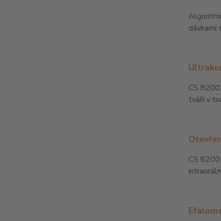
Algoritm
dávkami s
Ultrako
CS 8200 3
tváří v tv
Otevřen
CS 8200 
intraorál
Efalome