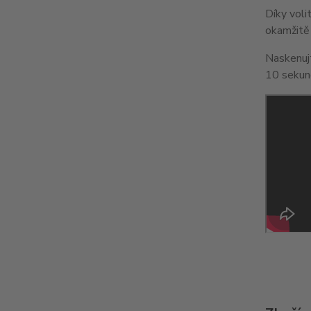
Díky vol
okamžitě
Naskenujt
10 sekun