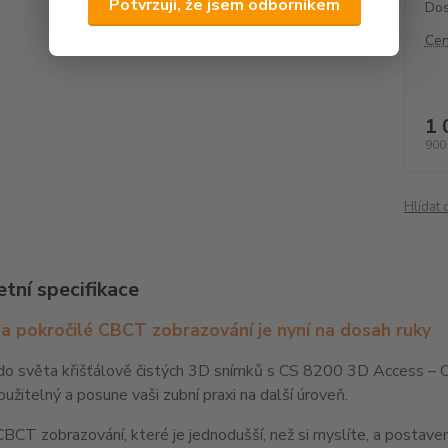
Potvrzuji, že jsem odborníkem
Dos
Cen
1 
900
Hlídat 
tní specifikace
a pokročilé CBCT zobrazování je nyní na dosah ruky
o světa křišťálově čistých 3D snímků s CS 8200 3D Access – CB
užitelný a posune vaši zubní praxi na další úroveň.
 CBCT zobrazování, které je jednodušší, než si myslíte, a posta