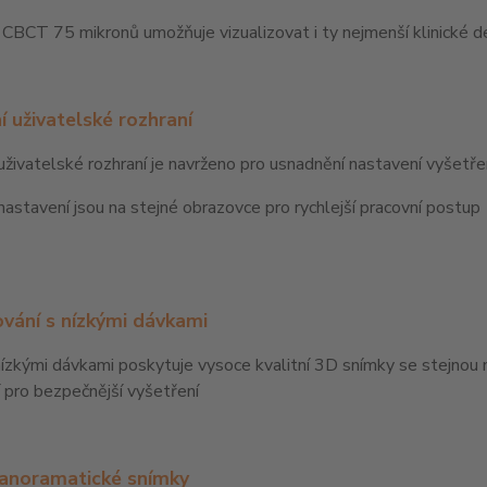
 CBCT 75 mikronů umožňuje vizualizovat i ty nejmenší klinické det
ní uživatelské rozhraní
í uživatelské rozhraní je navrženo pro usnadnění nastavení vyšetře
astavení jsou na stejné obrazovce pro rychlejší pracovní postup
vání s nízkými dávkami
ízkými dávkami poskytuje vysoce kvalitní 3D snímky se stejnou 
 pro bezpečnější vyšetření
anoramatické snímky