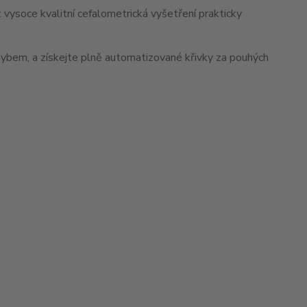
soce kvalitní cefalometrická vyšetření prakticky
hybem, a získejte plně automatizované křivky za pouhých