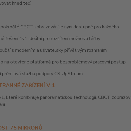
ivovat hned teď.
y
 pokročilé CBCT zobrazování je nyní dostupné pro každého
é řešení 4v1 ideální pro rozšíření možností léčby
užití s ​​moderním a uživatelsky přívětivým rozhraním
o na otevřené platformě pro bezproblémový pracovní postup
ní prémiová služba podpory CS UpStream
TRANNÉ ZAŘÍZENÍ V 1
1, které kombinuje panoramatickou technologii, CBCT zobrazová
ání
OST 75 MIKRONŮ