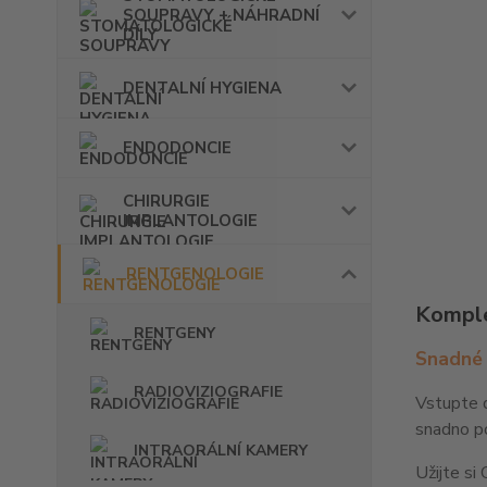
SOUPRAVY + NÁHRADNÍ
DÍLY
DENTALNÍ HYGIENA
ENDODONCIE
CHIRURGIE
IMPLANTOLOGIE
RENTGENOLOGIE
Komple
RENTGENY
Snadné 
RADIOVIZIOGRAFIE
Vstupte d
snadno po
INTRAORÁLNÍ KAMERY
Užijte si