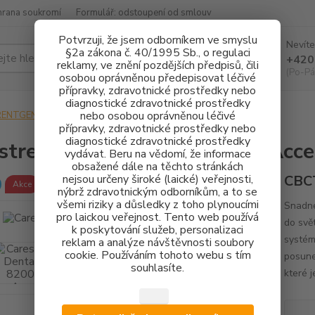
hrana soukromí
Formulář: odstoupení od smlouv
Potvrzuji, že jsem odborníkem ve smyslu
Nevíte
§2a zákona č. 40/1995 Sb., o regulaci
Hledat
+420
reklamy, ve znění pozdějších předpisů, čili
(Po-Pá
osobou oprávněnou předepisovat léčivé
přípravky, zdravotnické prostředky nebo
diagnostické zdravotnické prostředky
nebo osobou oprávněnou léčivé
RENTGENOLOGIE
Carestream Dental CS 8200 3D Access
přípravky, zdravotnické prostředky nebo
diagnostické zdravotnické prostředky
stream Dental CS 8200 3D Acce
vydávat. Beru na vědomí, že informace
obsažené dále na těchto stránkách
nejsou určeny široké (laické) veřejnosti,
CBCT
Akce
nýbrž zdravotnickým odborníkům, a to se
všemi riziky a důsledky z toho plynoucími
Snadné
pro laickou veřejnost. Tento web používá
do svě
k poskytování služeb, personalizaci
systéme
reklam a analýze návštěvnosti soubory
cookie. Používáním tohoto webu s tím
posune
souhlasíte.
které j