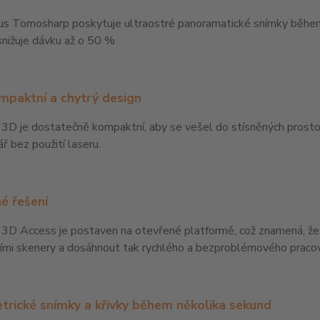
us Tomosharp poskytuje ultraostré panoramatické snímky během 
nižuje dávku až o 50 %
mpaktní a chytrý design
D je dostatečně kompaktní, aby se vešel do stísněných prostor, a
ář bez použití laseru.
é řešení
3D Access je postaven na otevřené platformě, což znamená, že
ními skenery a dosáhnout tak rychlého a bezproblémového praco
trické snímky a křivky během několika sekund