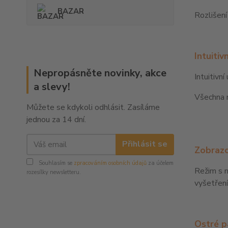
BAZAR
Rozlišení
Intuitiv
Nepropásněte novinky, akce
Intuitivn
a slevy!
Všechna n
Můžete se kdykoli odhlásit. Zasíláme
jednou za 14 dní.
Přihlásit se
Zobrazo
Souhlasím se
zpracováním osobních údajů
za účelem
Režim s n
rozesílky newsletteru.
vyšetření
Ostré p