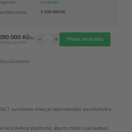
tupnost
na dotaz
a před slevou
1 290 000 Kč
090 000 Kč
/
ks
Přidat do košíku
 826 Kč
bez DPH
cenu / dostupnost
CT systémem, který je nejmodernější, ale intuitivní a
vené na otevřené platformě, abyste mohli svou budoucí