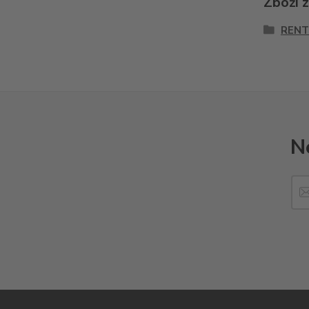
Zboží 
RENT
N