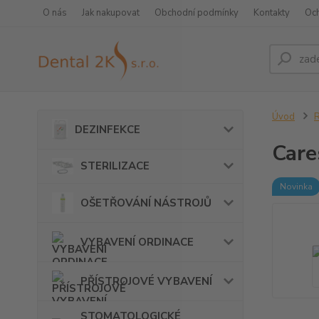
O nás
Jak nakupovat
Obchodní podmínky
Kontakty
Oc
Úvod
DEZINFEKCE
Care
STERILIZACE
Novinka
OŠETŘOVÁNÍ NÁSTROJŮ
VYBAVENÍ ORDINACE
PŘÍSTROJOVÉ VYBAVENÍ
STOMATOLOGICKÉ