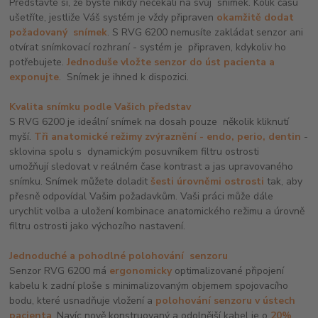
Představte si, že byste nikdy nečekali na svůj snímek. Kolik času
ušetříte, jestliže Váš systém je vždy připraven
okamžitě dodat
požadovaný snímek
. S RVG 6200 nemusíte zakládat senzor ani
otvírat snímkovací rozhraní - systém je připraven, kdykoliv ho
potřebujete.
Jednoduše vložte senzor do úst pacienta a
exponujte
. Snímek je ihned k dispozici.
Kvalita snímku podle Vašich představ
S RVG 6200 je ideální snímek na dosah pouze několik kliknutí
myší.
Tři anatomické režimy zvýraznění - endo, perio, dentin
-
sklovina spolu s dynamickým posuvníkem filtru ostrosti
umožňují sledovat v reálném čase kontrast a jas upravovaného
snímku. Snímek můžete doladit
šesti úrovněmi ostrosti
tak, aby
přesně odpovídal Vašim požadavkům. Vaši práci může dále
urychlit volba a uložení kombinace anatomického režimu a úrovně
filtru ostrosti jako výchozího nastavení.
Jednoduché a pohodlné polohování senzoru
Senzor RVG 6200 má
ergonomicky
optimalizované připojení
kabelu k zadní ploše s minimalizovaným objemem spojovacího
bodu, které usnadňuje vložení a
polohování senzoru v ústech
pacienta
. Navíc nově konstruovaný a odolnější kabel je o
20%