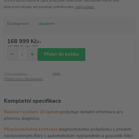
S RVG 6200 můžete začít pracovat okamžitě, nemusíte měnit své
pracovní návyky ani postup snímkování.
celý popis
Dostupnost
skladem
168 999 Kč
/
ks
139 669 Kč
bez DPH
Přidat do košíku
Číslo produktu:
1581
Hlídat cenu / dostupnost
Kompletní specifikace
Reálné rozlišení 24 lp/mm
poskytuje detailní informace pro
přesnou diagnózu
Přizpůsobitelný kontrast
diagnostickému požadavku s předem
nastavitelnými filtry s automatickým zvýrazněním a posuvník řídicí