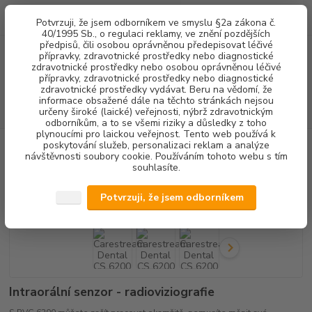
0
ks
+420 602 292 236
CZK
Potvrzuji, že jsem odborníkem ve smyslu §2a zákona č.
za
0,00 Kč
(Po-Pá, 8-16 hod.)
40/1995 Sb., o regulaci reklamy, ve znění pozdějších
předpisů, čili osobou oprávněnou předepisovat léčivé
přípravky, zdravotnické prostředky nebo diagnostické
Menu
zdravotnické prostředky nebo osobou oprávněnou léčivé
přípravky, zdravotnické prostředky nebo diagnostické
zdravotnické prostředky vydávat. Beru na vědomí, že
informace obsažené dále na těchto stránkách nejsou
Hledat
určeny široké (laické) veřejnosti, nýbrž zdravotnickým
odborníkům, a to se všemi riziky a důsledky z toho
plynoucími pro laickou veřejnost. Tento web používá k
poskytování služeb, personalizaci reklam a analýze
Úvod
RENTGENOLOGIE
Carestream Dental CS 6200
návštěvnosti soubory cookie. Používáním tohoto webu s tím
souhlasíte.
Carestream Dental CS 6200
Potvrzuji, že jsem odborníkem
Intraorální senzor - radioviziografie