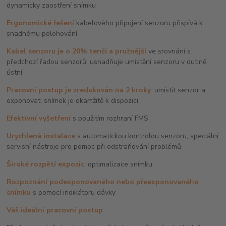
dynamicky zaostření snímku
Ergonomické řešení
kabelového připojení senzoru přispívá k
snadnému polohování
Kabel senzoru je o 20% tenčí
a pružnější
ve srovnání s
předchozí řadou senzorů; usnadňuje umístění senzoru v dutině
ústní
Pracovní postup je zredukován na 2 kroky
:
umístit senzor a
exponovat; snímek je okamžitě k dispozici
Efektivní vyšetření
s použitím rozhraní FMS
Urychlená instalace
s automatickou kontrolou senzoru, speciální
servisní nástroje pro pomoc při odstraňování problémů
Široké rozpětí expozic
, optimalizace snímku
Rozpoznání podexponovaného nebo přeexponovaného
snímku
s pomocí indikátoru dávky
Váš ideální pracovní postup