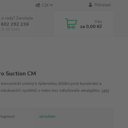
Přihlášení
CZK
 si rady? Zavolejte.
0
ks
 602 292 236
za
0,00 Kč
, 8-16 hod.)
o Suction CM
 koncentrát určený k týdennímu čištění proti kyselinám a
 odsávacích systémů s nebo bez odlučovače amalgámu.
celý
tupnost
skladem