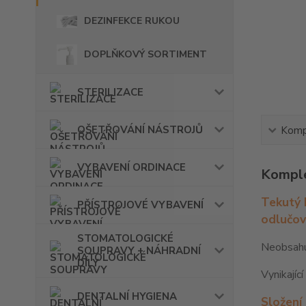
DEZINFEKCE RUKOU
DOPLŇKOVÝ SORTIMENT
STERILIZACE
OŠETŘOVÁNÍ NÁSTROJŮ
Kompl
VYBAVENÍ ORDINACE
Komple
Tekutý 
PŘÍSTROJOVÉ VYBAVENÍ
odlučov
STOMATOLOGICKÉ
Neobsahuj
SOUPRAVY + NÁHRADNÍ
DÍLY
Vynikajíc
DENTALNÍ HYGIENA
Složení