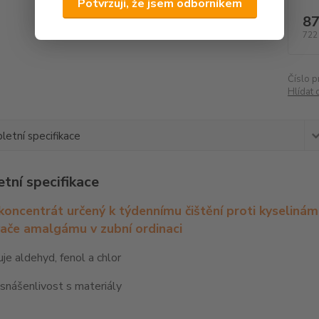
Potvrzuji, že jsem odborníkem
87
722
Číslo p
Hlídat 
etní specifikace
tní specifikace
koncentrát určený k týdennímu čištění proti kyseliná
ače amalgámu v zubní ordinaci
e aldehyd, fenol a chlor
í snášenlivost s materiály