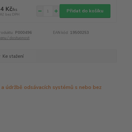
4 Kč
/
ks
Přidat do košíku
 Kč
bez DPH
roduktu:
P000496
EAN kód:
19500253
cenu / dostupnost
Ke stažení
m a údržbě odsávacích systémů s nebo bez