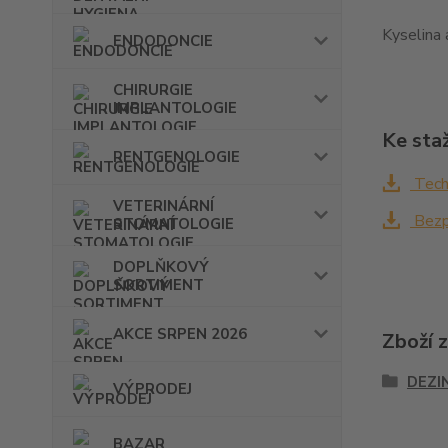
Kyselina
ENDODONCIE
CHIRURGIE
IMPLANTOLOGIE
Ke sta
RENTGENOLOGIE
Techn
VETERINÁRNÍ
Bezp
STOMATOLOGIE
DOPLŇKOVÝ
SORTIMENT
AKCE SRPEN 2026
Zboží 
DEZI
VÝPRODEJ
BAZAR