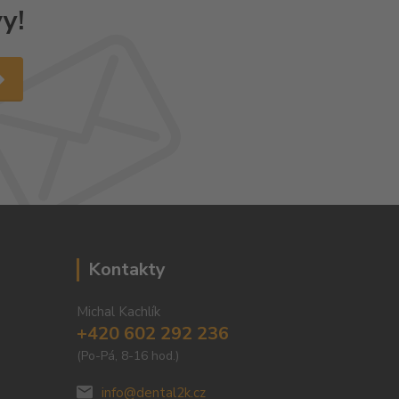
y!
Kontakty
Michal Kachlík
+420 602 292 236
(Po-Pá, 8-16 hod.)
info@dental2k.cz