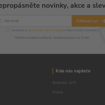
epropásněte novinky, akce a slev
Přihlásit se
Souhlasím se
zpracováním osobních údajů
za účelem rozesílky newsletteru.
Můžete se kdykoli odhlásit. Zasíláme jednou za 14 dní.
Kde nás najdete
Brněnská 1073
Rosice