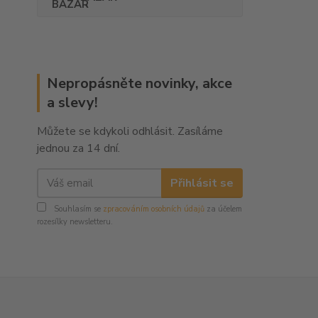
Nepropásněte novinky, akce
a slevy!
Můžete se kdykoli odhlásit. Zasíláme
jednou za 14 dní.
Přihlásit se
Souhlasím se
zpracováním osobních údajů
za účelem
rozesílky newsletteru.