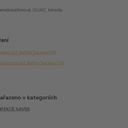
 amidosulfonová, QUAC, tenzidy
žení
ický list BePro Suction CM
ečnostní list BePro Suction CM
zařazeno v kategoriích
NFEKCE SAVEK