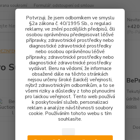
hrana soukromí
Formulář: odstoupení od smlouv
Potvrzuji, že jsem odborníkem ve smyslu
Nevíte
§2a zákona č. 40/1995 Sb., o regulaci
Hledat
+420
reklamy, ve znění pozdějších předpisů, čili
(Po-Pá
osobou oprávněnou předepisovat léčivé
přípravky, zdravotnické prostředky nebo
diagnostické zdravotnické prostředky
nebo osobou oprávněnou léčivé
DEZINFEKCE
DEZINFEKCE SAVEK
BePro Suction CM 5 l
přípravky, zdravotnické prostředky nebo
diagnostické zdravotnické prostředky
o Suction CM 5 l
vydávat. Beru na vědomí, že informace
obsažené dále na těchto stránkách
nejsou určeny široké (laické) veřejnosti,
BePr
nýbrž zdravotnickým odborníkům, a to se
všemi riziky a důsledky z toho plynoucími
Tekutý
pro laickou veřejnost. Tento web používá
údržbě
k poskytování služeb, personalizaci
popis
reklam a analýze návštěvnosti soubory
cookie. Používáním tohoto webu s tím
souhlasíte.
Dos