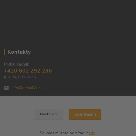
Kontakty
Michal Kachlík
+420 602 292 236
(Po-Pá, 8-16 hod.)
info@dental2k.cz
Souhlasím
Nastavení
Dental 2K s.r.o
Souhlas můžete odmítnout
zde
.