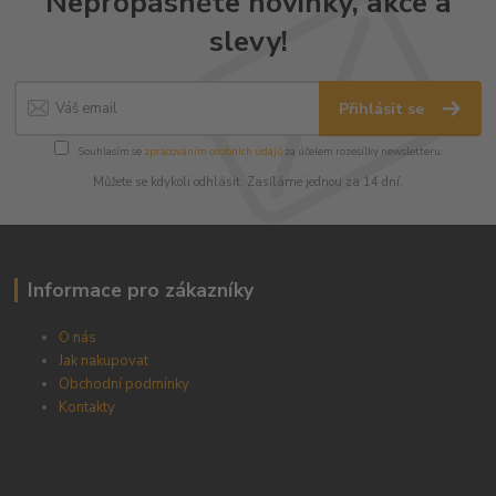
Nepropásněte novinky, akce a
slevy!
Přihlásit se
Souhlasím se
zpracováním osobních údajů
za účelem rozesílky newsletteru.
Můžete se kdykoli odhlásit. Zasíláme jednou za 14 dní.
Informace pro zákazníky
O nás
Jak nakupovat
Obchodní podmínky
Kontakty