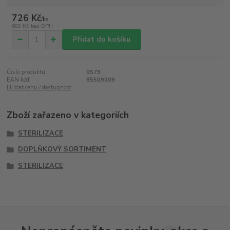
726 Kč
/
ks
600 Kč
bez DPH
Přidat do košíku
Číslo produktu:
0573
EAN kód:
95509009
Hlídat cenu / dostupnost
Zboží zařazeno v kategoriích
STERILIZACE
DOPLŇKOVÝ SORTIMENT
STERILIZACE