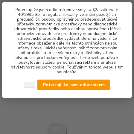
0
ks
+420 602 292 236
CZK
Potvrzuji, že jsem odborníkem ve smyslu §2a zákona č.
za
0,00 Kč
(Po-Pá, 8-16 hod.)
40/1995 Sb., o regulaci reklamy, ve znění pozdějších
předpisů, čili osobou oprávněnou předepisovat léčivé
přípravky, zdravotnické prostředky nebo diagnostické
Menu
zdravotnické prostředky nebo osobou oprávněnou léčivé
přípravky, zdravotnické prostředky nebo diagnostické
zdravotnické prostředky vydávat. Beru na vědomí, že
informace obsažené dále na těchto stránkách nejsou
Hledat
určeny široké (laické) veřejnosti, nýbrž zdravotnickým
odborníkům, a to se všemi riziky a důsledky z toho
plynoucími pro laickou veřejnost. Tento web používá k
poskytování služeb, personalizaci reklam a analýze
Úvod
STERILIZACE
DOPLŇKOVÝ SORTIMENT
Bakteriologický filtr
návštěvnosti soubory cookie. Používáním tohoto webu s tím
souhlasíte.
Bakteriologický filtr
Potvrzuji, že jsem odborníkem
Akce