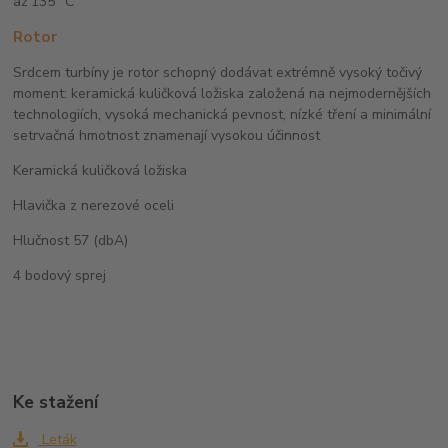
až 135 °C
Rotor
Srdcem turbíny je rotor schopný dodávat extrémně vysoký točivý
moment: keramická kuličková ložiska založená na nejmodernějších
technologiích, vysoká mechanická pevnost, nízké tření a minimální
setrvačná hmotnost znamenají vysokou účinnost
Keramická kuličková ložiska
Hlavička z nerezové oceli
Hlučnost 57 (dbA)
4 bodový sprej
Ke stažení
Leták