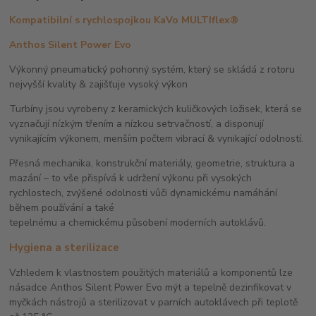
Kompatibilní s rychlospojkou KaVo MULTIflex®
Anthos Silent Power Evo
Výkonný pneumatický pohonný systém, který se skládá z rotoru
nejvyšší kvality & zajišťuje vysoký výkon
Turbíny jsou vyrobeny z keramických kuličkových ložisek, která se
vyznačují nízkým třením a nízkou setrvačností, a disponují
vynikajícím výkonem, menším počtem vibrací & vynikající odolností.
Přesná mechanika, konstrukční materiály, geometrie, struktura a
mazání – to vše přispívá k udržení výkonu při vysokých
rychlostech, zvýšené odolnosti vůči dynamickému namáhání
během používání a také
tepelnému a chemickému působení moderních autoklávů.
Hygiena a sterilizace
Vzhledem k vlastnostem použitých materiálů a komponentů lze
násadce Anthos Silent Power Evo mýt a tepelně dezinfikovat v
myčkách nástrojů a sterilizovat v parních autoklávech při teplotě