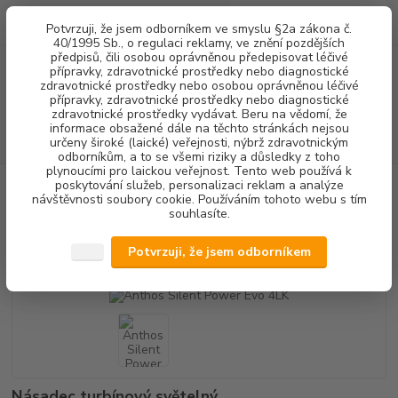
0
ks
+420 602 292 236
CZK
Potvrzuji, že jsem odborníkem ve smyslu §2a zákona č.
za
0,00 Kč
(Po-Pá, 8-16 hod.)
40/1995 Sb., o regulaci reklamy, ve znění pozdějších
předpisů, čili osobou oprávněnou předepisovat léčivé
přípravky, zdravotnické prostředky nebo diagnostické
Menu
zdravotnické prostředky nebo osobou oprávněnou léčivé
přípravky, zdravotnické prostředky nebo diagnostické
zdravotnické prostředky vydávat. Beru na vědomí, že
informace obsažené dále na těchto stránkách nejsou
Hledat
určeny široké (laické) veřejnosti, nýbrž zdravotnickým
odborníkům, a to se všemi riziky a důsledky z toho
plynoucími pro laickou veřejnost. Tento web používá k
poskytování služeb, personalizaci reklam a analýze
Úvod
PŘÍSTROJOVÉ VYBAVENÍ
Anthos Silent Power Evo 4LK
návštěvnosti soubory cookie. Používáním tohoto webu s tím
souhlasíte.
Anthos Silent Power Evo 4LK
Potvrzuji, že jsem odborníkem
Novinka
Násadec turbínový světelný