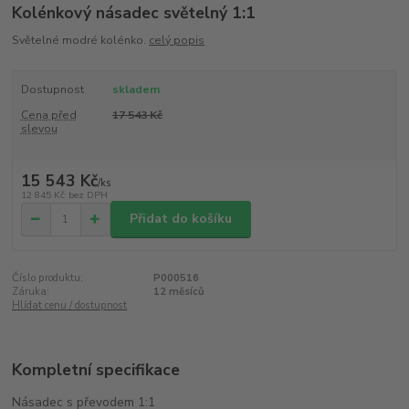
Kolénkový násadec světelný 1:1
Světelné modré kolénko.
celý popis
Dostupnost
skladem
Cena před
17 543 Kč
slevou
15 543 Kč
/
ks
12 845 Kč
bez DPH
Přidat do košíku
Číslo produktu:
P000516
Záruka:
12 měsíců
Hlídat cenu / dostupnost
Kompletní specifikace
Násadec s převodem 1:1