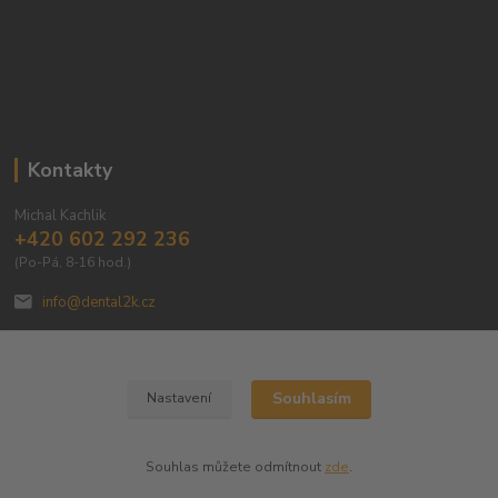
Kontakty
Michal Kachlik
+420 602 292 236
(Po-Pá, 8-16 hod.)
info@dental2k.cz
Souhlasím
Nastavení
Dental 2K s.r.o
Souhlas můžete odmítnout
zde
.
Vytvořeno na
Eshop-rychle.cz