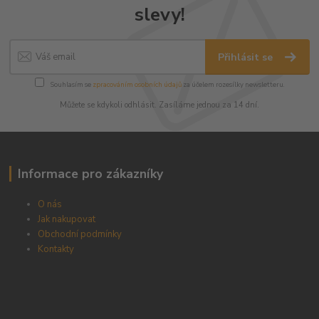
slevy!
Přihlásit se
Souhlasím se
zpracováním osobních údajů
za účelem rozesílky newsletteru.
Můžete se kdykoli odhlásit. Zasíláme jednou za 14 dní.
Informace pro zákazníky
O nás
Jak nakupovat
Obchodní podmínky
Kontakty