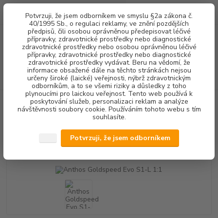
0
ks
+420 602 292 236
CZK
Potvrzuji, že jsem odborníkem ve smyslu §2a zákona č.
za
0,00 Kč
(Po-Pá, 8-16 hod.)
40/1995 Sb., o regulaci reklamy, ve znění pozdějších
předpisů, čili osobou oprávněnou předepisovat léčivé
přípravky, zdravotnické prostředky nebo diagnostické
Menu
zdravotnické prostředky nebo osobou oprávněnou léčivé
přípravky, zdravotnické prostředky nebo diagnostické
zdravotnické prostředky vydávat. Beru na vědomí, že
informace obsažené dále na těchto stránkách nejsou
Hledat
určeny široké (laické) veřejnosti, nýbrž zdravotnickým
odborníkům, a to se všemi riziky a důsledky z toho
plynoucími pro laickou veřejnost. Tento web používá k
poskytování služeb, personalizaci reklam a analýze
Úvod
PŘÍSTROJOVÉ VYBAVENÍ
KOLÉNKOVÉ NÁSADCE
1:1
návštěvnosti soubory cookie. Používáním tohoto webu s tím
Anthos Goldspeed Evo S1-L 1:1
souhlasíte.
Anthos Goldspeed Evo S1-L 1:1
Potvrzuji, že jsem odborníkem
Akce