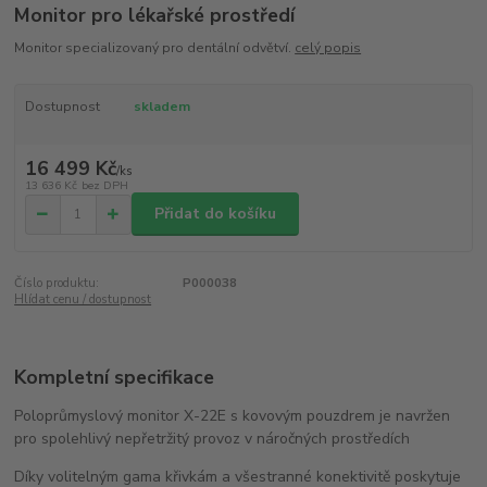
Monitor pro lékařské prostředí
Monitor specializovaný pro dentální odvětví.
celý popis
Dostupnost
skladem
16 499 Kč
/
ks
13 636 Kč
bez DPH
Přidat do košíku
Číslo produktu:
P000038
Hlídat cenu / dostupnost
Kompletní specifikace
Poloprůmyslový monitor X-22E s kovovým pouzdrem je navržen
pro spolehlivý nepřetržitý provoz v náročných prostředích
Díky volitelným gama křivkám a všestranné konektivitě poskytuje