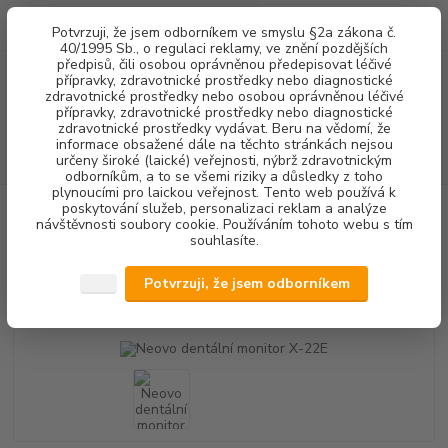
0
ks
+420 602 292 236
CZK
Potvrzuji, že jsem odborníkem ve smyslu §2a zákona č.
za
0,00 Kč
(Po-Pá, 8-16 hod.)
40/1995 Sb., o regulaci reklamy, ve znění pozdějších
předpisů, čili osobou oprávněnou předepisovat léčivé
přípravky, zdravotnické prostředky nebo diagnostické
Menu
zdravotnické prostředky nebo osobou oprávněnou léčivé
přípravky, zdravotnické prostředky nebo diagnostické
zdravotnické prostředky vydávat. Beru na vědomí, že
informace obsažené dále na těchto stránkách nejsou
Hledat
určeny široké (laické) veřejnosti, nýbrž zdravotnickým
odborníkům, a to se všemi riziky a důsledky z toho
plynoucími pro laickou veřejnost. Tento web používá k
poskytování služeb, personalizaci reklam a analýze
Úvod
STOMATOLOGICKÉ SOUPRAVY + NÁHRADNÍ DÍLY
DENTÁLNÍ
návštěvnosti soubory cookie. Používáním tohoto webu s tím
MONITORY
Neovo dentální monitor X-22E
souhlasíte.
Neovo dentální monitor X-22E
Potvrzuji, že jsem odborníkem
Novinka