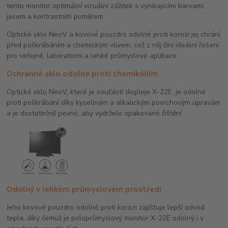
tento monitor optimální vizuální zážitek s vynikajícími barvami,
jasem a kontrastním poměrem
Optické sklo NeoV a kovové pouzdro odolné proti korozi jej chrání
před poškrábáním a chemickým vlivem, což z něj činí ideální řešení
pro veřejné, laboratorní a lehké průmyslové aplikace
Ochranné sklo odolné proti chemikáliím
Optické sklo NeoV, které je součástí displeje X-22E, je odolné
proti poškrábání díky kyselinám a alkalickým povrchovým úpravám
a je dostatečně pevné, aby vydrželo opakované čištění
Odolný v lehkém průmyslovém prostředí
Jeho kovové pouzdro odolné proti korozi zajišťuje lepší odvod
tepla, díky čemuž je poloprůmyslový monitor X-22E odolný i v