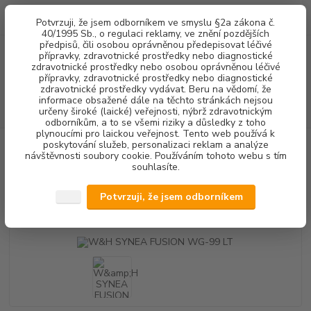
0
ks
+420 602 292 236
CZK
Potvrzuji, že jsem odborníkem ve smyslu §2a zákona č.
za
0,00 Kč
(Po-Pá, 8-16 hod.)
40/1995 Sb., o regulaci reklamy, ve znění pozdějších
předpisů, čili osobou oprávněnou předepisovat léčivé
přípravky, zdravotnické prostředky nebo diagnostické
Menu
zdravotnické prostředky nebo osobou oprávněnou léčivé
přípravky, zdravotnické prostředky nebo diagnostické
zdravotnické prostředky vydávat. Beru na vědomí, že
informace obsažené dále na těchto stránkách nejsou
Hledat
určeny široké (laické) veřejnosti, nýbrž zdravotnickým
odborníkům, a to se všemi riziky a důsledky z toho
plynoucími pro laickou veřejnost. Tento web používá k
poskytování služeb, personalizaci reklam a analýze
Úvod
PŘÍSTROJOVÉ VYBAVENÍ
KOLÉNKOVÉ NÁSADCE
1:2 - 1:3 -
návštěvnosti soubory cookie. Používáním tohoto webu s tím
1:5
W&H SYNEA FUSION WG-99 LT
souhlasíte.
W&H SYNEA FUSION WG-99 LT
Potvrzuji, že jsem odborníkem
Akce