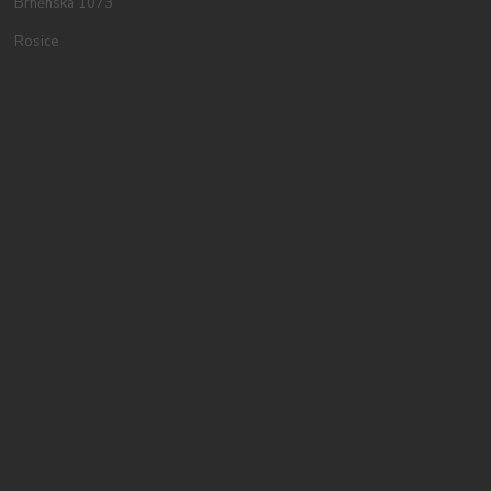
Brněnská 1073
Rosice