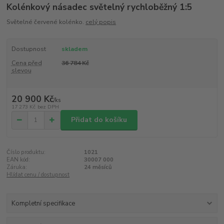
Kolénkový násadec světelný rychloběžný 1:5
Světelné červené kolénko.
celý popis
Dostupnost
skladem
Cena před
36 784 Kč
slevou
20 900 Kč
/
ks
17 273 Kč
bez DPH
Přidat do košíku
Číslo produktu:
1021
EAN kód:
30007 000
Záruka:
24 měsíců
Hlídat cenu / dostupnost
Kompletní specifikace