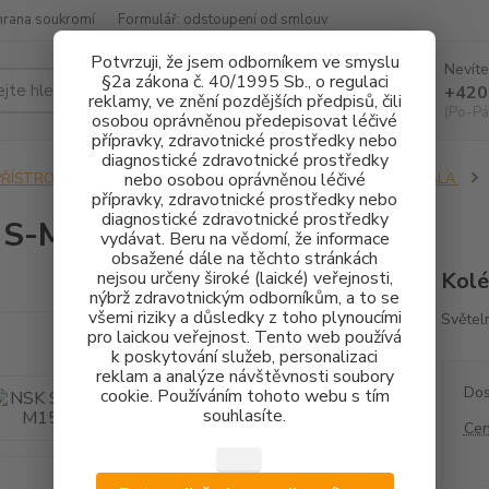
hrana soukromí
Formulář: odstoupení od smlouv
Potvrzuji, že jsem odborníkem ve smyslu
Nevíte
§2a zákona č. 40/1995 Sb., o regulaci
Hledat
+420
reklamy, ve znění pozdějších předpisů, čili
(Po-Pá
osobou oprávněnou předepisovat léčivé
přípravky, zdravotnické prostředky nebo
diagnostické zdravotnické prostředky
nebo osobou oprávněnou léčivé
PŘÍSTROJOVÉ VYBAVENÍ
KOLÉNKOVÉ NÁSADCE
DO POMALA
přípravky, zdravotnické prostředky nebo
diagnostické zdravotnické prostředky
 S-Max M15L
vydávat. Beru na vědomí, že informace
obsažené dále na těchto stránkách
nejsou určeny široké (laické) veřejnosti,
Kolé
nýbrž zdravotnickým odborníkům, a to se
všemi riziky a důsledky z toho plynoucími
Světel
pro laickou veřejnost. Tento web používá
k poskytování služeb, personalizaci
reklam a analýze návštěvnosti soubory
Dos
cookie. Používáním tohoto webu s tím
souhlasíte.
Cen