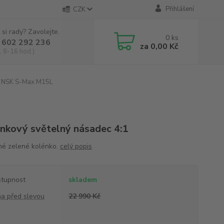
Přihlášení
CZK
 si rady? Zavolejte.
0
ks
 602 292 236
za
0,00 Kč
, 8-16 hod.)
NSK S-Max M15L
nkový světelný násadec 4:1
né zelené kolénko.
celý popis
tupnost
skladem
a před slevou
22 990 Kč