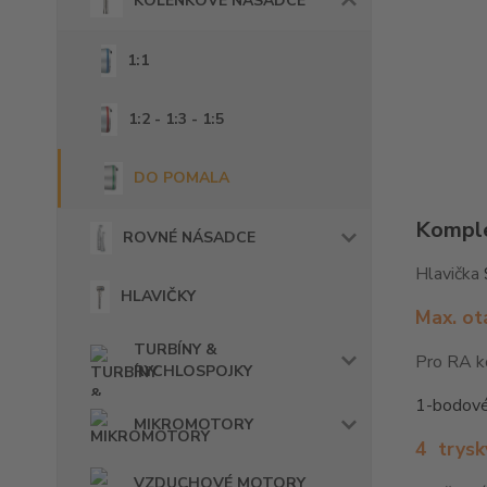
KOLÉNKOVÉ NÁSADCE
1:1
1:2 - 1:3 - 1:5
DO POMALA
Komple
ROVNÉ NÁSADCE
Hlavička
HLAVIČKY
Max. ot
TURBÍNY &
Pro RA k
RYCHLOSPOJKY
1-bodové
MIKROMOTORY
4
trysk
VZDUCHOVÉ MOTORY