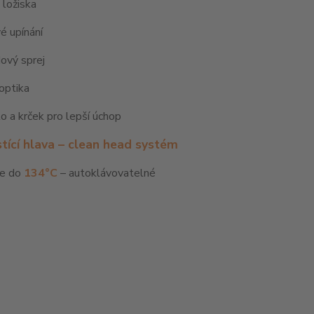
 ložiska
é upínání
ový sprej
 optika
lo a krček pro lepší úchop
tící hlava – clean head systém
ce do
134°C
– autoklávovatelné