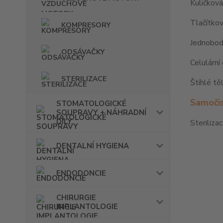
Kuličková
Tlačítkov
KOMPRESORY
Jednobod
ODSÁVAČKY
Celulární
STERILIZACE
Štíhlé tě
Samočis
STOMATOLOGICKÉ
SOUPRAVY + NÁHRADNÍ
DÍLY
Steriliza
DENTALNÍ HYGIENA
ENDODONCIE
CHIRURGIE
IMPLANTOLOGIE