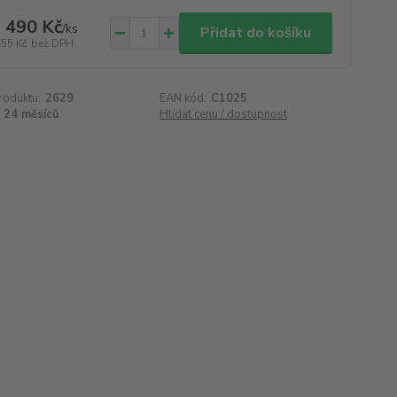
 490 Kč
/
ks
Přidat do košíku
455 Kč
bez DPH
roduktu:
2629
EAN kód:
C1025
24 měsíců
Hlídat cenu / dostupnost