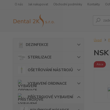
O nás
Jak nakupovat
Obchodní podmínky
Kontakty
Oc
Úvod
DEZINFEKCE
NSK
STERILIZACE
Akce
OŠETŘOVÁNÍ NÁSTROJŮ
VYBAVENÍ ORDINACE
PŘÍSTROJOVÉ VYBAVENÍ