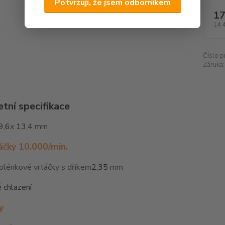
Potvrzuji, že jsem odborníkem
17
14 
Číslo p
Záruka:
tní specifikace
9,6
x
13,4
mm
áčky 10.000/min.
olénkové vrtáčky s dříkem
2,35
mm
 chlazení
y