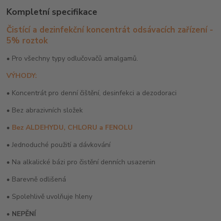
Kompletní specifikace
Čistící a dezinfekční koncentrát odsávacích zařízení -
5% roztok
• Pro všechny typy odlučovačů amalgamů.
VÝHODY:
• Koncentrát pro denní čištění, desinfekci a dezodoraci
• Bez abrazivních složek
•
Bez ALDEHYDU, CHLORU a FENOLU
• Jednoduché použití a dávkování
• Na alkalické bázi pro čistění denních usazenin
• Barevně odlišená
• Spolehlivě uvolňuje hleny
• NEPĚNÍ