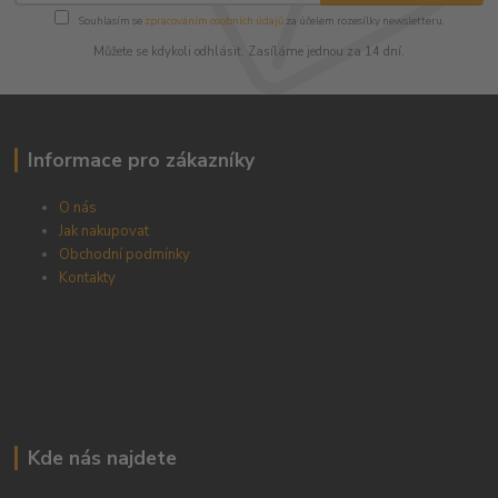
Souhlasím se
zpracováním osobních údajů
za účelem rozesílky newsletteru.
Můžete se kdykoli odhlásit. Zasíláme jednou za 14 dní.
Informace pro zákazníky
O nás
Jak nakupovat
Obchodní podmínky
Kontakty
Kde nás najdete