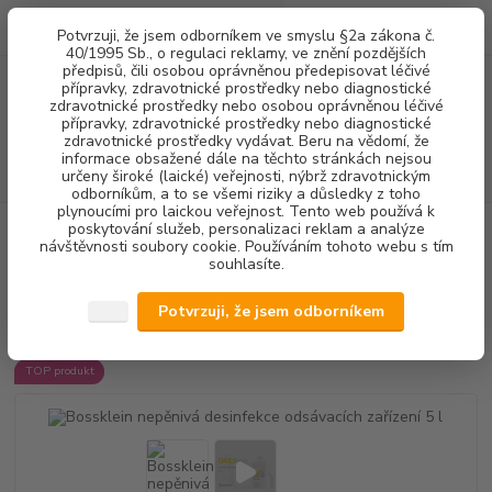
0
ks
+420 602 292 236
CZK
Potvrzuji, že jsem odborníkem ve smyslu §2a zákona č.
za
0,00 Kč
(Po-Pá, 8-16 hod.)
40/1995 Sb., o regulaci reklamy, ve znění pozdějších
předpisů, čili osobou oprávněnou předepisovat léčivé
přípravky, zdravotnické prostředky nebo diagnostické
Menu
zdravotnické prostředky nebo osobou oprávněnou léčivé
přípravky, zdravotnické prostředky nebo diagnostické
zdravotnické prostředky vydávat. Beru na vědomí, že
informace obsažené dále na těchto stránkách nejsou
Hledat
určeny široké (laické) veřejnosti, nýbrž zdravotnickým
odborníkům, a to se všemi riziky a důsledky z toho
plynoucími pro laickou veřejnost. Tento web používá k
poskytování služeb, personalizaci reklam a analýze
Úvod
DEZINFEKCE
DEZINFEKCE SAVEK
Bossklein nepěnivá
návštěvnosti soubory cookie. Používáním tohoto webu s tím
desinfekce odsávacích zařízení 5 l
souhlasíte.
Bossklein nepěnivá desinfekce
Potvrzuji, že jsem odborníkem
odsávacích zařízení 5 l
TOP produkt