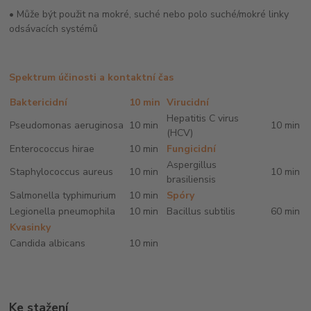
• Může být použit na mokré, suché nebo polo suché/mokré linky
odsávacích systémů
Spektrum účinosti a kontaktní čas
Baktericidní
10 min
Virucidní
Hepatitis C virus
Pseudomonas aeruginosa
10 min
10 min
(HCV)
Enterococcus hirae
10 min
Fungicidní
Aspergillus
Staphylococcus aureus
10 min
10 min
brasiliensis
Salmonella typhimurium
10 min
Spóry
Legionella pneumophila
10 min
Bacillus subtilis
60 min
Kvasinky
Candida albicans
10 min
Ke stažení