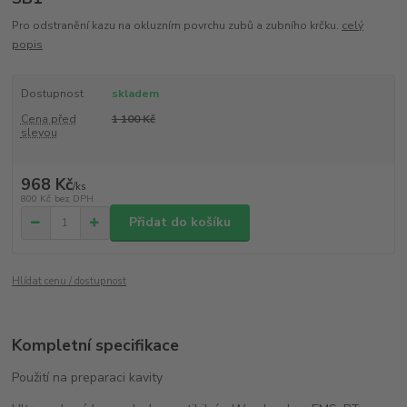
Pro odstranění kazu na okluzním povrchu zubů a zubního krčku.
celý
popis
Dostupnost
skladem
Cena před
1 100 Kč
slevou
968 Kč
/
ks
800 Kč
bez DPH
Přidat do košíku
Hlídat cenu / dostupnost
Kompletní specifikace
Použití na preparaci kavity