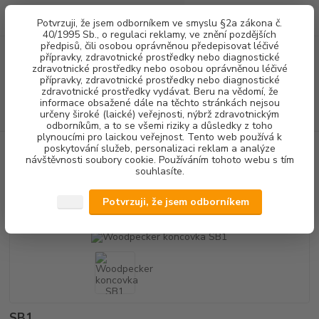
0
ks
+420 602 292 236
CZK
Potvrzuji, že jsem odborníkem ve smyslu §2a zákona č.
za
0,00 Kč
(Po-Pá, 8-16 hod.)
40/1995 Sb., o regulaci reklamy, ve znění pozdějších
předpisů, čili osobou oprávněnou předepisovat léčivé
přípravky, zdravotnické prostředky nebo diagnostické
Menu
zdravotnické prostředky nebo osobou oprávněnou léčivé
přípravky, zdravotnické prostředky nebo diagnostické
zdravotnické prostředky vydávat. Beru na vědomí, že
informace obsažené dále na těchto stránkách nejsou
Hledat
určeny široké (laické) veřejnosti, nýbrž zdravotnickým
odborníkům, a to se všemi riziky a důsledky z toho
plynoucími pro laickou veřejnost. Tento web používá k
poskytování služeb, personalizaci reklam a analýze
Úvod
DENTALNÍ HYGIENA
Woodpecker koncovka SB1
návštěvnosti soubory cookie. Používáním tohoto webu s tím
souhlasíte.
Woodpecker koncovka SB1
Potvrzuji, že jsem odborníkem
Akce
SB1