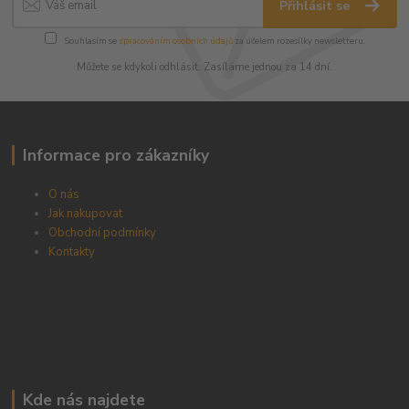
Přihlásit se
Souhlasím se
zpracováním osobních údajů
za účelem rozesílky newsletteru.
Můžete se kdykoli odhlásit. Zasíláme jednou za 14 dní.
Informace pro zákazníky
O nás
Jak nakupovat
Obchodní podmínky
Kontakty
Kde nás najdete