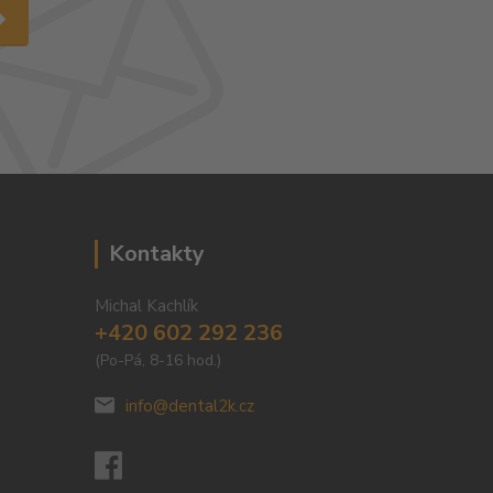
Kontakty
Michal Kachlík
+420 602 292 236
(Po-Pá, 8-16 hod.)
info@dental2k.cz