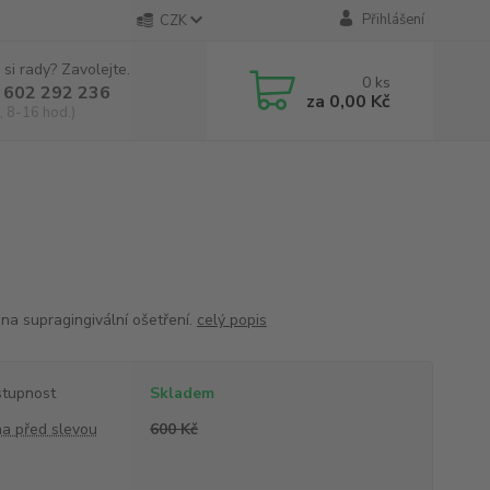
Přihlášení
CZK
 si rady? Zavolejte.
0
ks
 602 292 236
za
0,00 Kč
, 8-16 hod.)
 na supragingivální ošetření.
celý popis
tupnost
Skladem
a před slevou
600 Kč