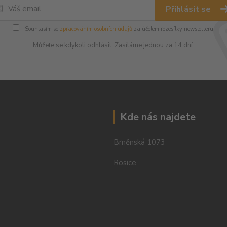
Přihlásit se
Souhlasím se
zpracováním osobních údajů
za účelem rozesílky newsletteru.
Můžete se kdykoli odhlásit. Zasíláme jednou za 14 dní.
Kde nás najdete
Brněnská 1073
Rosice