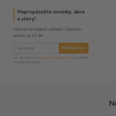
Nepropásněte novinky, akce
a slevy!
Můžete se kdykoli odhlásit. Zasíláme
jednou za 14 dní.
Přihlásit se
Souhlasím se
zpracováním osobních údajů
za účelem
rozesílky newsletteru.
N