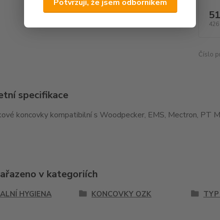
Potvrzuji, že jsem odborníkem
51
426
Číslo p
tní specifikace
kové koncovky kompatibilní s Woodpecker, EMS, Mectron, PT M
zařazeno v kategoriích
ALNÍ HYGIENA
KONCOVKY OZK
TYP