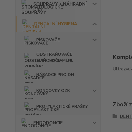
SOUPRAVY + NÁHRADNÍ
DÍLY
DENTALNÍ HYGIENA
PÍSKOVAČE
ODSTRAŇOVAČE
Komple
ZUBNÍHO KAMENE
Ultrazvu
NÁSADCE PRO DH
KONCOVKY OZK
Zboží 
PROFYLAKTICKÉ PRÁŠKY
DENT
ENDODONCIE