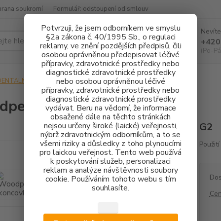
hrana soukromí
Formulář: odstoupení od smlouv
Potvrzuji, že jsem odborníkem ve smyslu
Nevíte
§2a zákona č. 40/1995 Sb., o regulaci
Hledat
+420
reklamy, ve znění pozdějších předpisů, čili
(Po-Pá
osobou oprávněnou předepisovat léčivé
přípravky, zdravotnické prostředky nebo
diagnostické zdravotnické prostředky
nebo osobou oprávněnou léčivé
DENTALNÍ HYGIENA
Woodpecker koncovka G2
přípravky, zdravotnické prostředky nebo
diagnostické zdravotnické prostředky
pecker koncovka G2
vydávat. Beru na vědomí, že informace
obsažené dále na těchto stránkách
nejsou určeny široké (laické) veřejnosti,
G2
nýbrž zdravotnickým odborníkům, a to se
všemi riziky a důsledky z toho plynoucími
Použití
pro laickou veřejnost. Tento web používá
k poskytování služeb, personalizaci
reklam a analýze návštěvnosti soubory
Dos
cookie. Používáním tohoto webu s tím
souhlasíte.
Cen