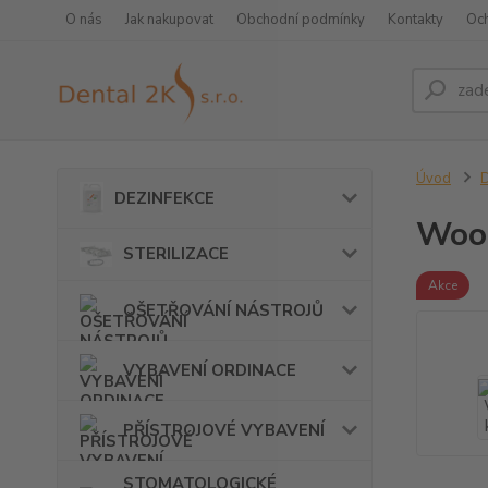
O nás
Jak nakupovat
Obchodní podmínky
Kontakty
Oc
Úvod
DEZINFEKCE
Wood
STERILIZACE
Akce
OŠETŘOVÁNÍ NÁSTROJŮ
VYBAVENÍ ORDINACE
PŘÍSTROJOVÉ VYBAVENÍ
STOMATOLOGICKÉ