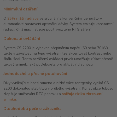
Minimální ozáření
O
25% nižší radiace
ve srovnání s konvenčními generátory,
automatické nastavení optimální dávky. Systém emituje konstantní
radiaci, čímž maximalizuje podíl využitého RTG záření.
Dokonalé ovládání
Systém CS 2200 je vybaven přepínáním napětí (60 nebo 70 kV),
takže v závislosti na typu vyšetření lze akcentovat kontrast nebo
škálu šedi. Tento rozšířený ovládací prvek umožňuje získat přesně
takový snímek, jaký potřebujete pro aktuální diagnózu.
Jednoduché a přesné polohování
Díky vynikající tuhosti ramena a nízké váze rentgenky vyniká CS
2200 dokonalou stabilitou v průběhu vyšetření. Konstrukce tubusu
zlepšuje směrování RTG paprsku a
snižuje riziko zkreslení
snímku
.
Dlouhodobá péče o zákazníka