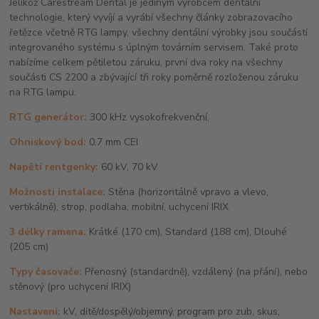
Jelikož Carestream Dental je jediným výrobcem dentální
technologie, který vyvíjí a vyrábí všechny články zobrazovacího
řetězce včetně RTG lampy, všechny dentální výrobky jsou součástí
integrovaného systému s úplným továrním servisem. Také proto
nabízíme celkem pětiletou záruku, první dva roky na všechny
součásti CS 2200 a zbývající tři roky poměrně rozloženou záruku
na RTG lampu.
RTG generátor:
300 kHz vysokofrekvenční,
Ohniskový bod:
0.7 mm CEI
Napětí rentgenky:
60 kV, 70 kV
Možnosti instalace:
Stěna (horizontálně vpravo a vlevo,
vertikálně), strop, podlaha, mobilní, uchycení IRIX
3 délky ramena:
Krátké (170 cm), Standard (188 cm), Dlouhé
(205 cm)
Typy časovače:
Přenosný (standardně), vzdálený (na přání), nebo
stěnový (pro uchycení IRIX)
Nastavení:
kV, dítě/dospělý/objemný, program pro zub, skus,