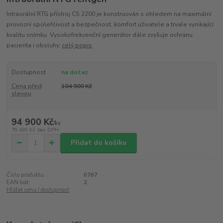
Intraorální RTG přístroj CS 2200 je konstruován s ohledem na maximální
provozní spolehlivost a bezpečnost, komfort uživatele a trvale vynikající
kvalitu snímku. Vysokofrekvenční generátor dále zvyšuje ochranu
pacienta i obsluhy.
celý popis
Dostupnost
na dotaz
Cena před
104 900 Kč
slevou
94 900 Kč
/
ks
78 430 Kč
bez DPH
Přidat do košíku
Číslo produktu:
0767
EAN kód:
2
Hlídat cenu / dostupnost