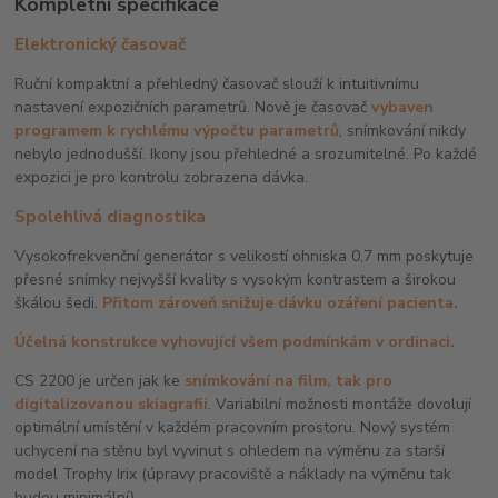
Kompletní specifikace
Elektronický časovač
Ruční kompaktní a přehledný časovač slouží k intuitivnímu
nastavení expozičních parametrů. Nově je časovač
vybaven
programem k rychlému výpočtu parametrů
, snímkování nikdy
nebylo jednodušší. Ikony jsou přehledné a srozumitelné. Po každé
expozici je pro kontrolu zobrazena dávka.
Spolehlivá diagnostika
Vysokofrekvenční generátor s velikostí ohniska 0,7 mm poskytuje
přesné snímky nejvyšší kvality s vysokým kontrastem a širokou
škálou šedi.
Přitom zároveň snižuje dávku ozáření pacient
a.
Účelná konstrukce vyhovující všem podmínkám v ordinaci.
CS 2200 je určen jak ke
snímkování na film, tak pro
digitalizovanou skiagrafi
i
. Variabilní možnosti montáže dovolují
optimální umístění v každém pracovním prostoru. Nový systém
uchycení na stěnu byl vyvinut s ohledem na výměnu za starší
model Trophy Irix (úpravy pracoviště a náklady na výměnu tak
budou minimální).