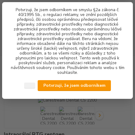
0
ks
+420 602 292 236
CZK
Potvrzuji, že jsem odborníkem ve smyslu §2a zákona č.
za
0,00 Kč
(Po-Pá, 8-16 hod.)
40/1995 Sb., o regulaci reklamy, ve znění pozdějších
předpisů, čili osobou oprávněnou předepisovat léčivé
přípravky, zdravotnické prostředky nebo diagnostické
Menu
zdravotnické prostředky nebo osobou oprávněnou léčivé
přípravky, zdravotnické prostředky nebo diagnostické
zdravotnické prostředky vydávat. Beru na vědomí, že
informace obsažené dále na těchto stránkách nejsou
Hledat
určeny široké (laické) veřejnosti, nýbrž zdravotnickým
odborníkům, a to se všemi riziky a důsledky z toho
plynoucími pro laickou veřejnost. Tento web používá k
poskytování služeb, personalizaci reklam a analýze
Úvod
RENTGENOLOGIE
Carestream Dental CS 2200
návštěvnosti soubory cookie. Používáním tohoto webu s tím
souhlasíte.
Carestream Dental CS 2200
Potvrzuji, že jsem odborníkem
Akce
Intraorální RTG rentgen