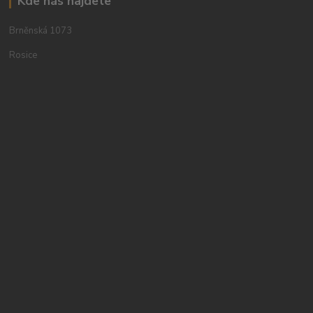
Kde nás najdete
Brněnská 1073
Rosice