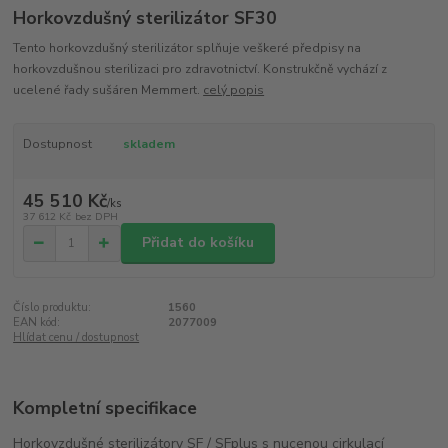
Horkovzdušný sterilizátor SF30
Tento horkovzdušný sterilizátor splňuje veškeré předpisy na
horkovzdušnou sterilizaci pro zdravotnictví. Konstrukčně vychází z
ucelené řady sušáren Memmert.
celý popis
Dostupnost
skladem
45 510 Kč
/
ks
37 612 Kč
bez DPH
Přidat do košíku
Číslo produktu:
1560
EAN kód:
2077009
Hlídat cenu / dostupnost
Kompletní specifikace
Horkovzdušné sterilizátory SF / SFplus s nucenou cirkulací