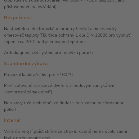
USB flash disk se softwarem AtmoCONTROL k dispozici jako
příslušenství (na vyžádání)
Bezpečnost
Nastavitelná elektronická ochrana přehřátí a mechanický
omezovač teploty TB, třída ochrany 1 dle DIN 12880 pro vypnutí
topení cca 20°C nad jmenovitou teplotou
Autodiagnostický systém pro analýzu poruch
Standardní výbava
Provozní kalibrační list pro +160 °C
Plně izolované nerezové dveře s 2-bodovým zamykáním
(kompresní zámek dveří)
Nerezový rošt (volitelně lze dodat s nerezovou perforovanou
policí)
Interiér
Vnitřní a vnější plášť skříně ze strukturované nerez oceli, zadní
kryt z pozinkované oceli