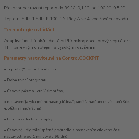
Přesnost nastavení teploty do 99 °C: 0,1 °C, od 100 °C: 0,5 °C
Teplotní čidlo 1 čidlo Pt100 DIN třídy A ve 4-vodičovém obvodu
Technologie ovládání
Adaptivní multifunkční digitální PID-mikroprocesorový regulátor s
TFT barevným displejem s vysokým rozlišením
Parametry nastavitelné na ControlCOCKPIT
• Teplota (°C nebo Fahrenheit)
• Doba trvání programu,
• Časová pásma, letní / zimní čas,
• nastavení jazyka (němčina/angličtina/španělština/francouzština/čeština
/polština/maďarština)
• Poloha vzduchové klapky
• Časovač - digitální zpětné počítadlo s nastavením cílového času,
nastavitelné od 1 minuty do 99 dnů