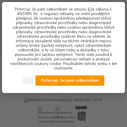
0
ks
+420 602 292 236
CZK
Potvrzuji, že jsem odborníkem ve smyslu §2a zákona č.
za
0,00 Kč
(Po-Pá, 8-16 hod.)
40/1995 Sb., o regulaci reklamy, ve znění pozdějších
předpisů, čili osobou oprávněnou předepisovat léčivé
přípravky, zdravotnické prostředky nebo diagnostické
Menu
zdravotnické prostředky nebo osobou oprávněnou léčivé
přípravky, zdravotnické prostředky nebo diagnostické
zdravotnické prostředky vydávat. Beru na vědomí, že
informace obsažené dále na těchto stránkách nejsou
Hledat
určeny široké (laické) veřejnosti, nýbrž zdravotnickým
odborníkům, a to se všemi riziky a důsledky z toho
plynoucími pro laickou veřejnost. Tento web používá k
poskytování služeb, personalizaci reklam a analýze
Úvod
STERILIZACE
STERILIZÁTORY
Memmert horkovzdušný
návštěvnosti soubory cookie. Používáním tohoto webu s tím
sterilizátor SF30
souhlasíte.
Memmert horkovzdušný
Potvrzuji, že jsem odborníkem
sterilizátor SF30