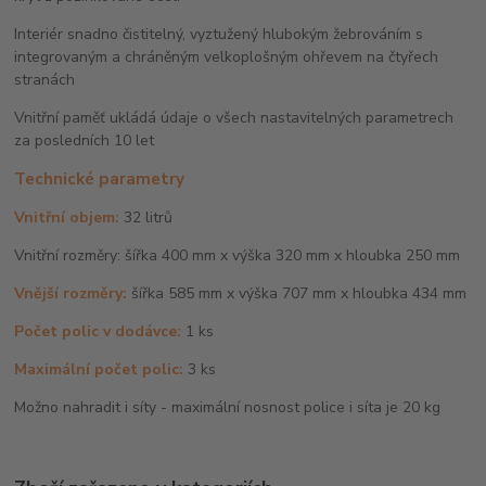
Interiér snadno čistitelný, vyztužený hlubokým žebrováním s
integrovaným a chráněným velkoplošným ohřevem na čtyřech
stranách
Vnitřní paměť ukládá údaje o všech nastavitelných parametrech
za posledních 10 let
Technické parametry
Vnitřní objem:
32 litrů
Vnitřní rozměry: šířka 400 mm x výška 320 mm x hloubka 250 mm
Vnější rozměry:
šířka 585 mm x výška 707 mm x hloubka 434 mm
Počet polic v dodávce:
1 ks
Maximální počet polic:
3 ks
Možno nahradit i síty - maximální nosnost police i síta je 20 kg