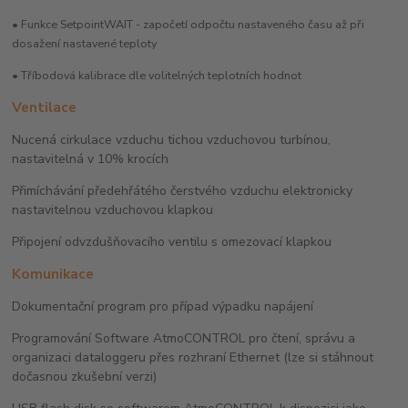
• Funkce SetpointWAIT - započetí odpočtu nastaveného času až při
dosažení nastavené teploty
• Tříbodová kalibrace dle volitelných teplotních hodnot
Ventilace
Nucená cirkulace vzduchu tichou vzduchovou turbínou,
nastavitelná v 10% krocích
Přimíchávání předehřátého čerstvého vzduchu elektronicky
nastavitelnou vzduchovou klapkou
Připojení odvzdušňovacího ventilu s omezovací klapkou
Komunikace
Dokumentační program pro případ výpadku napájení
Programování Software AtmoCONTROL pro čtení, správu a
organizaci dataloggeru přes rozhraní Ethernet (lze si stáhnout
dočasnou zkušební verzi)