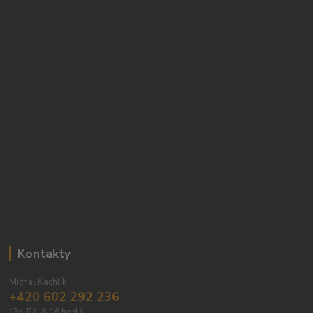
Kontakty
Michal Kachlík
+420 602 292 236
(Po-Pá, 8-16 hod.)