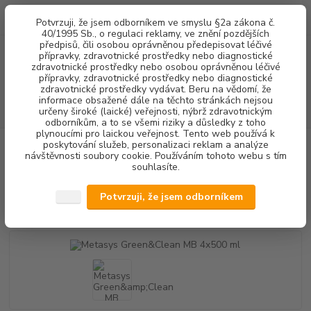
0
ks
+420 602 292 236
CZK
Potvrzuji, že jsem odborníkem ve smyslu §2a zákona č.
za
0,00 Kč
(Po-Pá, 8-16 hod.)
40/1995 Sb., o regulaci reklamy, ve znění pozdějších
předpisů, čili osobou oprávněnou předepisovat léčivé
přípravky, zdravotnické prostředky nebo diagnostické
Menu
zdravotnické prostředky nebo osobou oprávněnou léčivé
přípravky, zdravotnické prostředky nebo diagnostické
zdravotnické prostředky vydávat. Beru na vědomí, že
informace obsažené dále na těchto stránkách nejsou
Hledat
určeny široké (laické) veřejnosti, nýbrž zdravotnickým
odborníkům, a to se všemi riziky a důsledky z toho
plynoucími pro laickou veřejnost. Tento web používá k
poskytování služeb, personalizaci reklam a analýze
Úvod
DEZINFEKCE
DEZINFEKCE PLIVÁTKA
Metasys Green&Clean
návštěvnosti soubory cookie. Používáním tohoto webu s tím
MB 4x500 ml
souhlasíte.
Metasys Green&Clean MB 4x500
Potvrzuji, že jsem odborníkem
ml