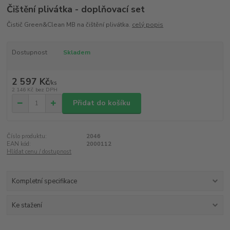
Čištění plivátka - doplňovací set
Čistič Green&Clean MB na čištění plivátka.
celý popis
Dostupnost
Skladem
2 597 Kč
/
ks
2 146 Kč
bez DPH
Přidat do košíku
Číslo produktu:
2046
EAN kód:
2000112
Hlídat cenu / dostupnost
Kompletní specifikace
Ke stažení