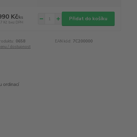
990 Kč
/
ks
Přidat do košíku
77 Kč
bez DPH
roduktu:
0658
EAN kód:
7C200000
cenu / dostupnost
 ordinací