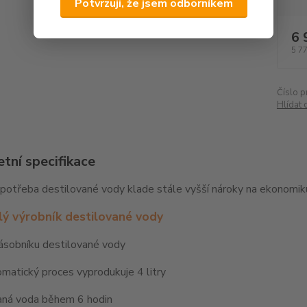
Potvrzuji, že jsem odborníkem
6 
5 7
Číslo p
Hlídat 
tní specifikace
potřeba destilované vody klade stále vyšší nároky na ekonomiku
lý výrobník destilované vody
ásobníku destilované vody
matický proces vyprodukuje 4 litry
aná voda během 6 hodin