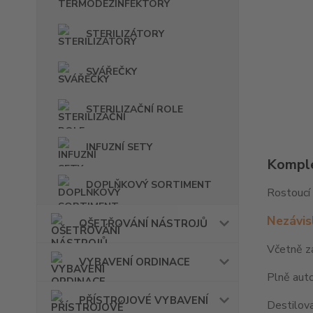
STERILIZÁTORY
SVÁŘEČKY
STERILIZAČNÍ ROLE
INFUZNÍ SETY
Komple
DOPLŇKOVÝ SORTIMENT
Rostoucí 
Nezávis
OŠETŘOVÁNÍ NÁSTROJŮ
Včetně z
VYBAVENÍ ORDINACE
Plně auto
PŘÍSTROJOVÉ VYBAVENÍ
Destilov