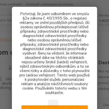
hrana soukromí
Formulář: odstoupení od smlouv
Potvrzuji, že jsem odborníkem ve smyslu
Nevíte
§2a zákona č. 40/1995 Sb., o regulaci
Hledat
+420
reklamy, ve znění pozdějších předpisů, čili
(Po-Pá
osobou oprávněnou předepisovat léčivé
přípravky, zdravotnické prostředky nebo
diagnostické zdravotnické prostředky
nebo osobou oprávněnou léčivé
STERILIZACE
DESTILÁTORY
Mocom destilační přístroj Stillo
přípravky, zdravotnické prostředky nebo
diagnostické zdravotnické prostředky
m destilační přístroj Stillo
vydávat. Beru na vědomí, že informace
obsažené dále na těchto stránkách
nejsou určeny široké (laické) veřejnosti,
Dest
nýbrž zdravotnickým odborníkům, a to se
všemi riziky a důsledky z toho plynoucími
Bez vy
pro laickou veřejnost. Tento web používá
labora
k poskytování služeb, personalizaci
provoz
reklam a analýze návštěvnosti soubory
cookie. Používáním tohoto webu s tím
nástro
souhlasíte.
Dos