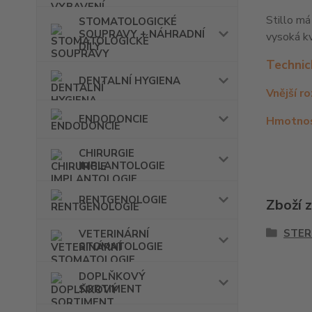
Stillo má
STOMATOLOGICKÉ
SOUPRAVY + NÁHRADNÍ
vysoká kv
DÍLY
Technic
DENTALNÍ HYGIENA
Vnější r
ENDODONCIE
Hmotnos
CHIRURGIE
IMPLANTOLOGIE
RENTGENOLOGIE
Zboží 
STER
VETERINÁRNÍ
STOMATOLOGIE
DOPLŇKOVÝ
SORTIMENT