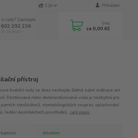
Přihlášení
CZK
 si rady? Zavolejte.
0
ks
 602 292 236
za
0,00 Kč
, 8-16 hod.)
ilační přístroj
soce kvalitní vody se dnes neobejde žádná zubní ordinace ani
toř. Destilovaná nebo demineralizovaná voda je nezbytná pro
 parních sterilizátorů, stomatologických souprav, oplachování
jů, ředění dezinfekčních prostředků..
celý popis
tupnost
skladem