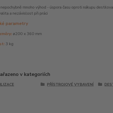
 nepochybně mnoho výhod - úspora času oproti nákupu destilova
alita a nezávislost při práci
ké parametry
ozměry:
ø200 x 360 mm
t:
3 kg
zařazeno v kategoriích
ILIZACE
PŘÍSTROJOVÉ VYBAVENÍ
DES