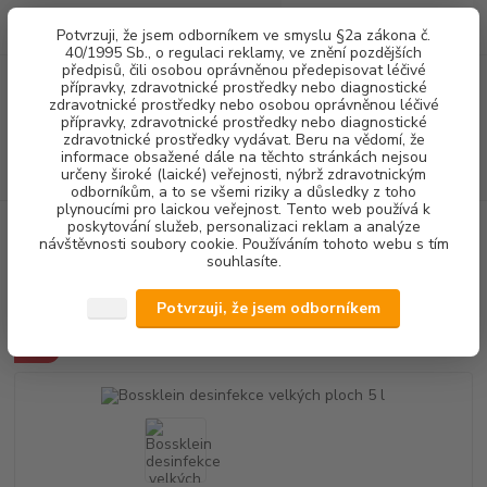
0
ks
+420 602 292 236
CZK
Potvrzuji, že jsem odborníkem ve smyslu §2a zákona č.
za
0,00 Kč
(Po-Pá, 8-16 hod.)
40/1995 Sb., o regulaci reklamy, ve znění pozdějších
předpisů, čili osobou oprávněnou předepisovat léčivé
přípravky, zdravotnické prostředky nebo diagnostické
Menu
zdravotnické prostředky nebo osobou oprávněnou léčivé
přípravky, zdravotnické prostředky nebo diagnostické
zdravotnické prostředky vydávat. Beru na vědomí, že
informace obsažené dále na těchto stránkách nejsou
Hledat
určeny široké (laické) veřejnosti, nýbrž zdravotnickým
odborníkům, a to se všemi riziky a důsledky z toho
plynoucími pro laickou veřejnost. Tento web používá k
poskytování služeb, personalizaci reklam a analýze
Úvod
VÝPRODEJ
Bossklein desinfekce velkých ploch 5 l
návštěvnosti soubory cookie. Používáním tohoto webu s tím
souhlasíte.
Bossklein desinfekce velkých
ploch 5 l
Potvrzuji, že jsem odborníkem
Akce