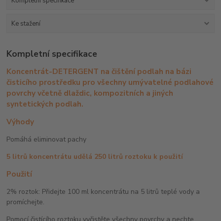
Kompletní specifikace
Ke stažení
Kompletní specifikace
Koncentrát-DETERGENT na čištění podlah na bázi
čisticího prostředku pro všechny umývatelné podlahové
povrchy včetně dlaždic, kompozitních a jiných
syntetických podlah.
Výhody
Pomáhá eliminovat pachy
5 litrů koncentrátu udělá 250 litrů roztoku k použití
Použití
2% roztok: Přidejte 100 ml koncentrátu na 5 litrů teplé vody a
promíchejte.
Pomocí čistícího roztoku vyčistěte všechny povrchy a nechte