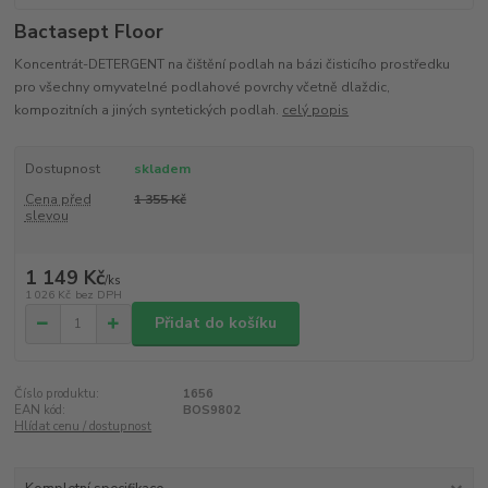
Bactasept Floor
Koncentrát-DETERGENT na čištění podlah na bázi čisticího prostředku
pro všechny omyvatelné podlahové povrchy včetně dlaždic,
kompozitních a jiných syntetických podlah.
celý popis
Dostupnost
skladem
Cena před
1 355 Kč
slevou
1 149 Kč
/
ks
1 026 Kč
bez DPH
Přidat do košíku
Číslo produktu:
1656
EAN kód:
BOS9802
Hlídat cenu / dostupnost