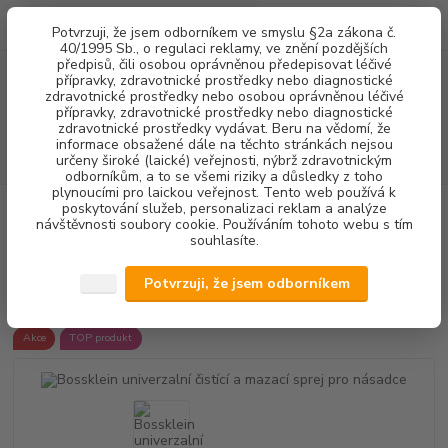
0
ks
+420 602 292 236
CZK
Potvrzuji, že jsem odborníkem ve smyslu §2a zákona č.
za
0,00 Kč
(Po-Pá, 8-16 hod.)
40/1995 Sb., o regulaci reklamy, ve znění pozdějších
předpisů, čili osobou oprávněnou předepisovat léčivé
přípravky, zdravotnické prostředky nebo diagnostické
Menu
zdravotnické prostředky nebo osobou oprávněnou léčivé
přípravky, zdravotnické prostředky nebo diagnostické
zdravotnické prostředky vydávat. Beru na vědomí, že
informace obsažené dále na těchto stránkách nejsou
Hledat
určeny široké (laické) veřejnosti, nýbrž zdravotnickým
odborníkům, a to se všemi riziky a důsledky z toho
plynoucími pro laickou veřejnost. Tento web používá k
poskytování služeb, personalizaci reklam a analýze
Úvod
OŠETŘOVÁNÍ NÁSTROJŮ
OLEJE
Bossklein univerzalní čistící
návštěvnosti soubory cookie. Používáním tohoto webu s tím
a mazací sprej pro násadce
souhlasíte.
Bossklein univerzalní čistící a
Potvrzuji, že jsem odborníkem
mazací sprej pro násadce
Akce
TOP produkt