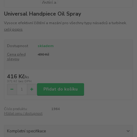
Universal Handpiece Oil Spray
Vysoce efektivní čištění a mazání pro všechny typy násadců a turbínek.
celý popis
Dostupnost
skladem
Cena před
490 Kč
slevou
416 Kč
/
ks
371 Kč
bez DPH
Přidat do košíku
Číslo produktu:
1964
Hlídat cenu / dostupnost
Kompletní specifikace