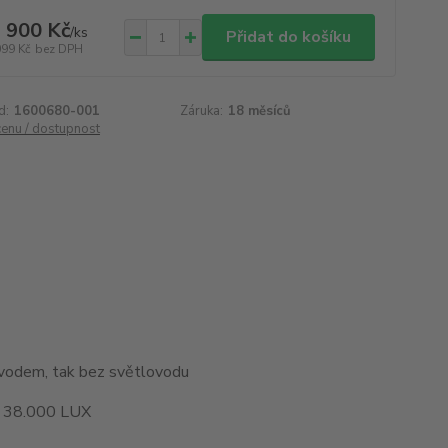
 900 Kč
/
ks
Přidat do košíku
099 Kč
bez DPH
d:
1600680-001
Záruka:
18 měsíců
cenu / dostupnost
ovodem, tak bez světlovodu
 38.000 LUX