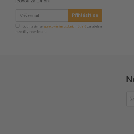
jednou za 14 dní.
Přihlásit se
Souhlasím se
zpracováním osobních údajů
za účelem
rozesílky newsletteru.
N