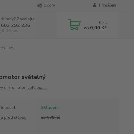
Přihlášení
CZK
 si rady? Zavolejte.
0
ks
 602 292 236
za
0,00 Kč
, 8-16 hod.)
MC3 LED
omotor světelný
vý mikromotor.
celý popis
tupnost
Skladem
a před slevou
23 070 Kč