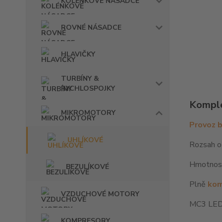
KOLÉNKOVÉ NÁSADCE
ROVNÉ NÁSADCE
HLAVIČKY
TURBÍNY &
RYCHLOSPOJKY
Komple
MIKROMOTORY
Provoz b
UHLÍKOVÉ
Rozsah o
Hmotnost
BEZULÍKOVÉ
Plně
kom
VZDUCHOVÉ MOTORY
MC3 LED 
KOMPRESORY