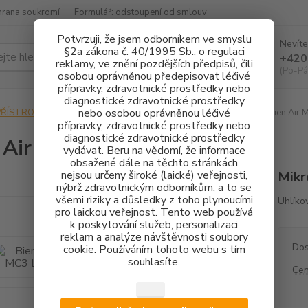
hrana soukromí
Formulář: odstoupení od smlouv
Potvrzuji, že jsem odborníkem ve smyslu
Nevíte
§2a zákona č. 40/1995 Sb., o regulaci
Hledat
+420
reklamy, ve znění pozdějších předpisů, čili
(Po-Pá
osobou oprávněnou předepisovat léčivé
přípravky, zdravotnické prostředky nebo
diagnostické zdravotnické prostředky
nebo osobou oprávněnou léčivé
PŘÍSTROJOVÉ VYBAVENÍ
MIKROMOTORY
UHLÍKOVÉ
Bien Air 
přípravky, zdravotnické prostředky nebo
diagnostické zdravotnické prostředky
 Air MC3 LED
vydávat. Beru na vědomí, že informace
obsažené dále na těchto stránkách
nejsou určeny široké (laické) veřejnosti,
Mikr
nýbrž zdravotnickým odborníkům, a to se
všemi riziky a důsledky z toho plynoucími
Uhlíko
pro laickou veřejnost. Tento web používá
k poskytování služeb, personalizaci
reklam a analýze návštěvnosti soubory
Dos
cookie. Používáním tohoto webu s tím
souhlasíte.
Cen