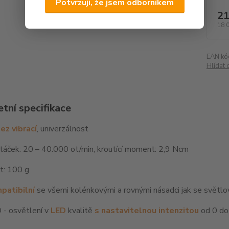
Potvrzuji, že jsem odborníkem
21
18 
EAN kó
Hlídat 
tní specifikace
ez vibrací
, univerzálnost
táček: 20 – 40.000 ot/min, kroutící moment: 2,9 Ncm
: 100 g
patibilní
se všemi kolénkovými a rovnými násadci jak se světl
- osvětlení v
LED
kvalitě
s nastavitelnou intenzitou
od 0 do