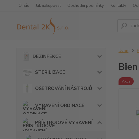
O nás
Jak nakupovat
Obchodní podmínky
Kontakty
Oc
Úvod
DEZINFEKCE
Bien
STERILIZACE
Akce
OŠETŘOVÁNÍ NÁSTROJŮ
VYBAVENÍ ORDINACE
PŘÍSTROJOVÉ VYBAVENÍ