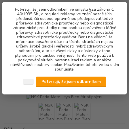
0
ks
+420 602 292 236
CZK
Potvrzuji, že jsem odborníkem ve smyslu §2a zákona č.
za
0,00 Kč
(Po-Pá, 8-16 hod.)
40/1995 Sb., o regulaci reklamy, ve znění pozdějších
předpisů, čili osobou oprávněnou předepisovat léčivé
přípravky, zdravotnické prostředky nebo diagnostické
Menu
zdravotnické prostředky nebo osobou oprávněnou léčivé
přípravky, zdravotnické prostředky nebo diagnostické
zdravotnické prostředky vydávat. Beru na vědomí, že
informace obsažené dále na těchto stránkách nejsou
Hledat
určeny široké (laické) veřejnosti, nýbrž zdravotnickým
odborníkům, a to se všemi riziky a důsledky z toho
plynoucími pro laickou veřejnost. Tento web používá k
poskytování služeb, personalizaci reklam a analýze
Úvod
DENTALNÍ HYGIENA
NSK Perio-Mate - typ Bien Air připojení
návštěvnosti soubory cookie. Používáním tohoto webu s tím
souhlasíte.
NSK Perio-Mate - typ Bien Air
připojení
Potvrzuji, že jsem odborníkem