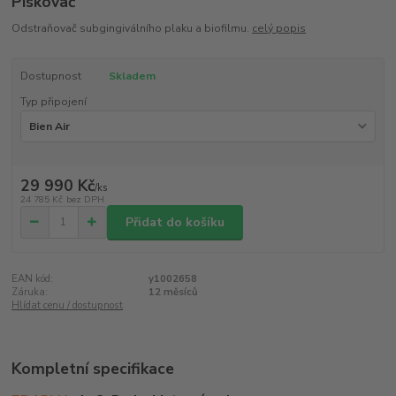
Pískovač
Odstraňovač subgingiválního plaku a biofilmu.
celý popis
Dostupnost
Skladem
Typ připojení
29 990 Kč
/
ks
24 785 Kč
bez DPH
Přidat do košíku
EAN kód:
y1002658
Záruka:
12 měsíců
Hlídat cenu / dostupnost
Kompletní specifikace