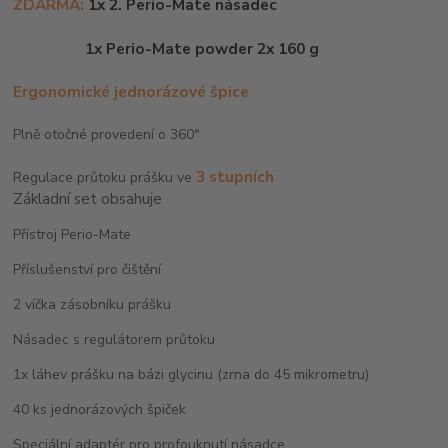
ZDARMA:
1x 2. Perio-Mate násadec
1x Perio-Mate powder 2x 160 g
Ergonomické jednorázové špice
Plně otočné provedení o 360°
3 stupních
Regulace průtoku prášku ve
Základní set obsahuje
Přístroj Perio-Mate
Příslušenství pro čištění
2 víčka zásobníku prášku
Násadec s regulátorem průtoku
1x láhev prášku na bázi glycinu (zrna do 45 mikrometru)
40 ks jednorázových špiček
Speciální adaptér pro profouknutí násadce