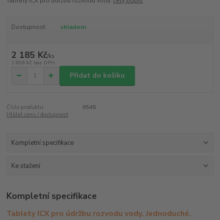
Tablety ICX pro údržbu rozvodu vody.
celý popis
Dostupnost
skladem
2 185 Kč
/
ks
1 806 Kč
bez DPH
Přidat do košíku
Číslo produktu:
0545
Hlídat cenu / dostupnost
Kompletní specifikace
Ke stažení
Kompletní specifikace
Tablety ICX pro údržbu rozvodu vody. Jednoduché.