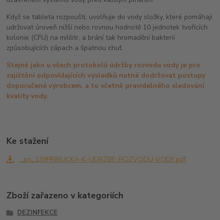
Když se tableta rozpouští, uvolňuje do vody složky, které pomáhají
udržovat úroveň nižší nebo rovnou hodnotě 10 jednotek tvořících
kolonie (CFU) na mililitr, a brání tak hromadění bakterií
způsobujících zápach a špatnou chuť.
Stejně jako u všech protokolů údržby rozvodu vody je pro
zajištění odpovídajících výsledků nutné dodržovat postupy
doporučené výrobcem, a to včetně pravidelného sledování
kvality vody.
Ke stažení
_ps_139PRIRUCKA-K-UDRZBE-ROZVODU-VODY.pdf
Zboží zařazeno v kategoriích
DEZINFEKCE