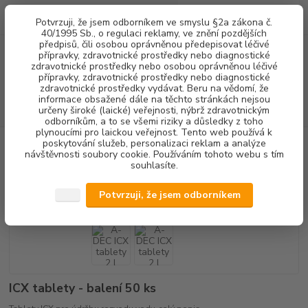
0
ks
+420 602 292 236
CZK
Potvrzuji, že jsem odborníkem ve smyslu §2a zákona č.
za
0,00 Kč
(Po-Pá, 8-16 hod.)
40/1995 Sb., o regulaci reklamy, ve znění pozdějších
předpisů, čili osobou oprávněnou předepisovat léčivé
přípravky, zdravotnické prostředky nebo diagnostické
Menu
zdravotnické prostředky nebo osobou oprávněnou léčivé
přípravky, zdravotnické prostředky nebo diagnostické
zdravotnické prostředky vydávat. Beru na vědomí, že
informace obsažené dále na těchto stránkách nejsou
Hledat
určeny široké (laické) veřejnosti, nýbrž zdravotnickým
odborníkům, a to se všemi riziky a důsledky z toho
plynoucími pro laickou veřejnost. Tento web používá k
poskytování služeb, personalizaci reklam a analýze
Úvod
DEZINFEKCE
DEZINFEKCE VODY
A-DEC ICX tablety 2 l
návštěvnosti soubory cookie. Používáním tohoto webu s tím
souhlasíte.
A-DEC ICX tablety 2 l
Potvrzuji, že jsem odborníkem
ICX tablety - balení 50 ks