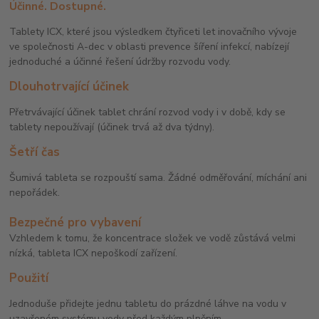
Účinné. Dostupné.
Tablety ICX, které jsou výsledkem čtyřiceti let inovačního vývoje
ve společnosti A-dec v oblasti prevence šíření infekcí, nabízejí
jednoduché a účinné řešení údržby rozvodu vody.
Dlouhotrvající účinek
Přetrvávající účinek tablet chrání rozvod vody i v době, kdy se
tablety nepoužívají (účinek trvá až dva týdny).
Šetří čas
Šumivá tableta se rozpouští sama. Žádné odměřování, míchání ani
nepořádek.
Bezpečné pro vybavení
Vzhledem k tomu, že koncentrace složek ve vodě zůstává velmi
nízká, tableta ICX nepoškodí zařízení.
Použití
Jednoduše přidejte jednu tabletu do prázdné láhve na vodu v
uzavřeném systému vody před každým plněním.