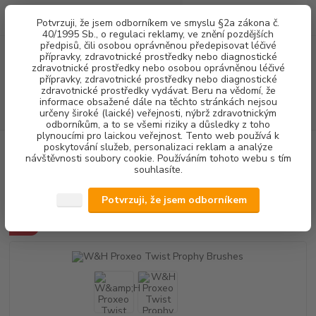
0
ks
+420 602 292 236
CZK
Potvrzuji, že jsem odborníkem ve smyslu §2a zákona č.
za
0,00 Kč
(Po-Pá, 8-16 hod.)
40/1995 Sb., o regulaci reklamy, ve znění pozdějších
předpisů, čili osobou oprávněnou předepisovat léčivé
přípravky, zdravotnické prostředky nebo diagnostické
Menu
zdravotnické prostředky nebo osobou oprávněnou léčivé
přípravky, zdravotnické prostředky nebo diagnostické
zdravotnické prostředky vydávat. Beru na vědomí, že
informace obsažené dále na těchto stránkách nejsou
Hledat
určeny široké (laické) veřejnosti, nýbrž zdravotnickým
odborníkům, a to se všemi riziky a důsledky z toho
plynoucími pro laickou veřejnost. Tento web používá k
poskytování služeb, personalizaci reklam a analýze
Úvod
DENTALNÍ HYGIENA
W&H Proxeo Twist Prophy Brushes
návštěvnosti soubory cookie. Používáním tohoto webu s tím
souhlasíte.
W&H Proxeo Twist Prophy
Brushes
Potvrzuji, že jsem odborníkem
Akce