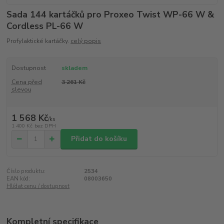
Sada 144 kartáčků pro Proxeo Twist WP-66 W &
Cordless PL-66 W
Profylaktické kartáčky.
celý popis
Dostupnost
skladem
Cena před
3 261 Kč
slevou
1 568 Kč
/
ks
1 400 Kč
bez DPH
Přidat do košíku
Číslo produktu:
2534
EAN kód:
08003650
Hlídat cenu / dostupnost
Kompletní specifikace