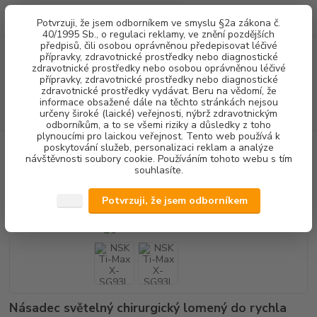
0
ks
+420 602 292 236
CZK
Potvrzuji, že jsem odborníkem ve smyslu §2a zákona č.
za
0,00 Kč
(Po-Pá, 8-16 hod.)
40/1995 Sb., o regulaci reklamy, ve znění pozdějších
předpisů, čili osobou oprávněnou předepisovat léčivé
přípravky, zdravotnické prostředky nebo diagnostické
Menu
zdravotnické prostředky nebo osobou oprávněnou léčivé
přípravky, zdravotnické prostředky nebo diagnostické
zdravotnické prostředky vydávat. Beru na vědomí, že
informace obsažené dále na těchto stránkách nejsou
Hledat
určeny široké (laické) veřejnosti, nýbrž zdravotnickým
odborníkům, a to se všemi riziky a důsledky z toho
plynoucími pro laickou veřejnost. Tento web používá k
poskytování služeb, personalizaci reklam a analýze
Úvod
CHIRURGIE IMPLANTOLOGIE
CHIRURGICKÉ NÁSADCE -
návštěvnosti soubory cookie. Používáním tohoto webu s tím
LOMENÉ
SVĚTELNÉ
NSK Ti-Max X-SG93L
souhlasíte.
NSK Ti-Max X-SG93L
Potvrzuji, že jsem odborníkem
Násadec světelný chirurgický lomený do rychla