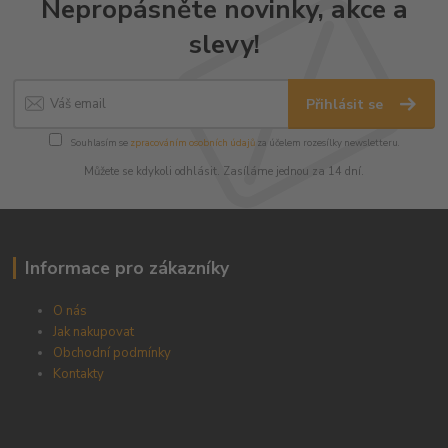
Nepropásněte novinky, akce a
slevy!
Přihlásit se
Souhlasím se
zpracováním osobních údajů
za účelem rozesílky newsletteru.
Můžete se kdykoli odhlásit. Zasíláme jednou za 14 dní.
Informace pro zákazníky
O nás
Jak nakupovat
Obchodní podmínky
Kontakty