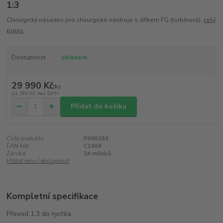
1:3
Chirurgický násadec pro chirurgické nástroje s dříkem FG (turbínový).
celý
popis
Dostupnost
skladem
29 990 Kč
/
ks
24 785 Kč
bez DPH
Přidat do košíku
Číslo produktu:
P000292
EAN kód:
C1004
Záruka:
24 měsíců
Hlídat cenu / dostupnost
Kompletní specifikace
Převod 1:3 do rychla