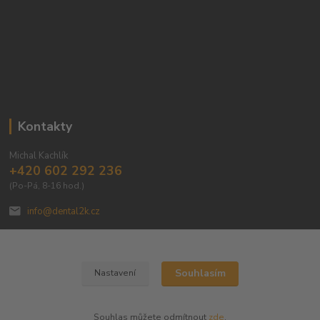
Kontakty
Michal Kachlík
+420 602 292 236
(Po-Pá, 8-16 hod.)
info@dental2k.cz
Souhlasím
Nastavení
Dental 2K s.r.o
Souhlas můžete odmítnout
zde
.