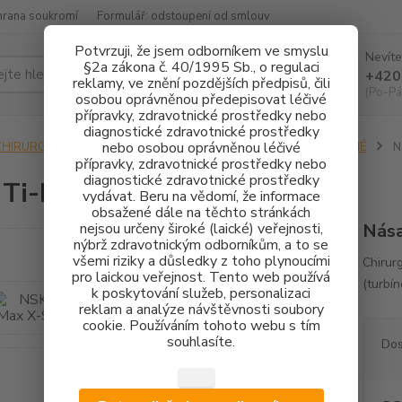
hrana soukromí
Formulář: odstoupení od smlouv
Potvrzuji, že jsem odborníkem ve smyslu
Nevíte
§2a zákona č. 40/1995 Sb., o regulaci
Hledat
+420
reklamy, ve znění pozdějších předpisů, čili
(Po-Pá
osobou oprávněnou předepisovat léčivé
přípravky, zdravotnické prostředky nebo
diagnostické zdravotnické prostředky
nebo osobou oprávněnou léčivé
CHIRURGIE IMPLANTOLOGIE
CHIRURGICKÉ NÁSADCE - LOMENÉ
N
přípravky, zdravotnické prostředky nebo
diagnostické zdravotnické prostředky
 Ti-Max X-SG93
vydávat. Beru na vědomí, že informace
obsažené dále na těchto stránkách
nejsou určeny široké (laické) veřejnosti,
Nása
nýbrž zdravotnickým odborníkům, a to se
všemi riziky a důsledky z toho plynoucími
Chirur
pro laickou veřejnost. Tento web používá
(turbín
k poskytování služeb, personalizaci
reklam a analýze návštěvnosti soubory
cookie. Používáním tohoto webu s tím
souhlasíte.
Dos