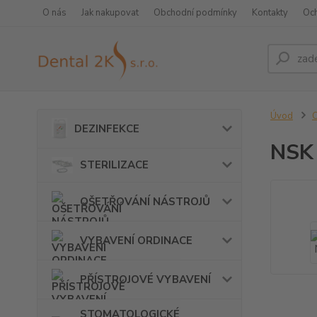
O nás
Jak nakupovat
Obchodní podmínky
Kontakty
Oc
Úvod
DEZINFEKCE
NSK
STERILIZACE
OŠETŘOVÁNÍ NÁSTROJŮ
VYBAVENÍ ORDINACE
PŘÍSTROJOVÉ VYBAVENÍ
STOMATOLOGICKÉ