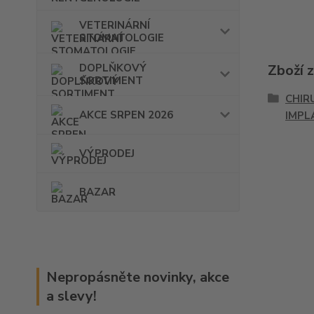
VETERINÁRNÍ
STOMATOLOGIE
DOPLŇKOVÝ
Zboží 
SORTIMENT
CHIR
AKCE SRPEN 2026
IMPL
VÝPRODEJ
BAZAR
Nepropásněte novinky, akce
a slevy!