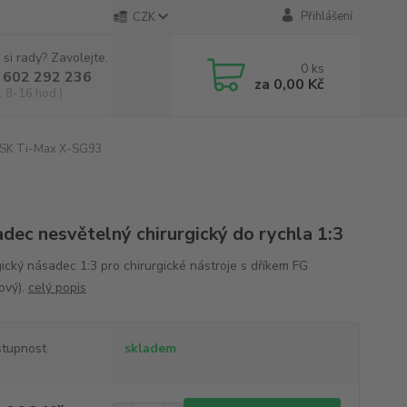
Přihlášení
CZK
 si rady? Zavolejte.
0
ks
 602 292 236
za
0,00 Kč
, 8-16 hod.)
SK Ti-Max X-SG93
dec nesvětelný chirurgický do rychla 1:3
gický násadec 1:3 pro chirurgické nástroje s dříkem FG
ový).
celý popis
tupnost
skladem