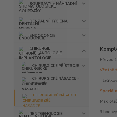
SOUPRAVY + NÁHRADNÍ
DÍLY
DENTALNÍ HYGIENA
ENDODONCIE
Komple
CHIRURGIE
IMPLANTOLOGIE
Převod 1:
CHIRURGICKÉ PŘÍSTROJE
Včetně t
CHIRURGICKÉ NÁSADCE -
Tlačítkov
ROVNÉ
Speciáln
CHIRURGICKÉ NÁSADCE
- LOMENÉ
Max. otá
3 bodový
RENTGENOLOGIE