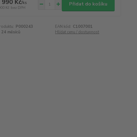
 990 Kč
/
ks
Přidat do košíku
000 Kč
bez DPH
roduktu:
P000243
EAN kód:
C1007001
24 měsíců
Hlídat cenu / dostupnost