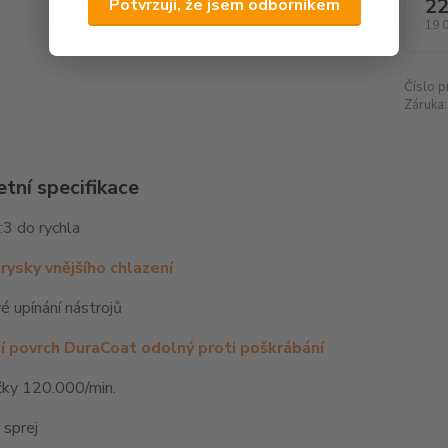
22
Potvrzuji, že jsem odborníkem
19 
Číslo p
Záruka:
tní specifikace
3 do rychla
rysky vnějšího chlazení
é upínání nástrojů
í povrch DuraCoat odolný proti poškrábání
čky 120.000/min.
 sprej