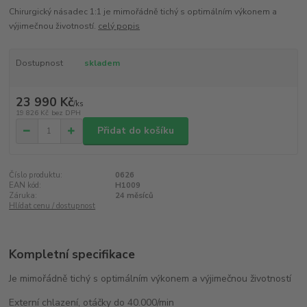
Chirurgický násadec 1:1 je mimořádně tichý s optimálním výkonem a
výjimečnou životností.
celý popis
Dostupnost
skladem
23 990 Kč
/
ks
19 826 Kč
bez DPH
Přidat do košíku
Číslo produktu:
0626
EAN kód:
H1009
Záruka:
24 měsíců
Hlídat cenu / dostupnost
Kompletní specifikace
Je mimořádně tichý s optimálním výkonem a výjimečnou životností
Externí chlazení, otáčky do 40.000/min