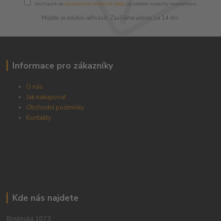
Souhlasím se
zpracováním osobních údajů
za účelem rozesílky newsletteru.
Můžete se kdykoli odhlásit. Zasíláme jednou za 14 dní.
Informace pro zákazníky
O nás
Jak nakupovat
Obchodní podmínky
Kontakty
Kde nás najdete
Brněnská 1073