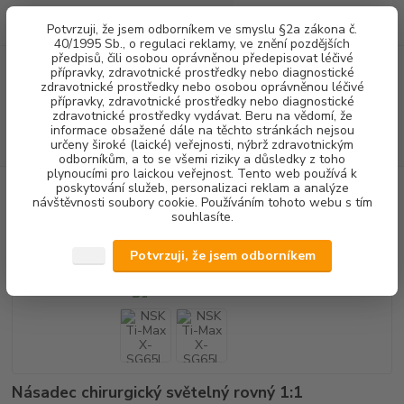
0
ks
+420 602 292 236
CZK
Potvrzuji, že jsem odborníkem ve smyslu §2a zákona č.
za
0,00 Kč
(Po-Pá, 8-16 hod.)
40/1995 Sb., o regulaci reklamy, ve znění pozdějších
předpisů, čili osobou oprávněnou předepisovat léčivé
přípravky, zdravotnické prostředky nebo diagnostické
Menu
zdravotnické prostředky nebo osobou oprávněnou léčivé
přípravky, zdravotnické prostředky nebo diagnostické
zdravotnické prostředky vydávat. Beru na vědomí, že
informace obsažené dále na těchto stránkách nejsou
Hledat
určeny široké (laické) veřejnosti, nýbrž zdravotnickým
odborníkům, a to se všemi riziky a důsledky z toho
plynoucími pro laickou veřejnost. Tento web používá k
poskytování služeb, personalizaci reklam a analýze
Úvod
CHIRURGIE IMPLANTOLOGIE
CHIRURGICKÉ NÁSADCE - ROVNÉ
návštěvnosti soubory cookie. Používáním tohoto webu s tím
SVĚTELNÉ
NSK Ti-Max X-SG65L
souhlasíte.
NSK Ti-Max X-SG65L
Potvrzuji, že jsem odborníkem
Násadec chirurgický světelný rovný 1:1